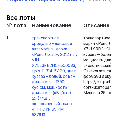
Все лоты
№ лота
Наименование
Описание
1
транспортное
транспортное ср
средство - легковой
марки «Рено Логан
автомобиль марки
X7LLSRB2HCH55008
«Рено Логан», 2012 г.в.,
кузова – белый, 
VIN
мощность двигател
X7LLSRB2HCH550083,
экологический кл
г.р.з. Р 314 ВУ 39, цвет
Ознакомиться с 
кузова – белый, объем
формами докумен
двигателя – 1390
https://torgi.arbb
куб.см, мощность
организатора торг
двигателя (кВт/л.с.) –
Минская 25, оф. 2
55 (74,8),
экологический класс –
4, ПТС № 39 РМ
537613