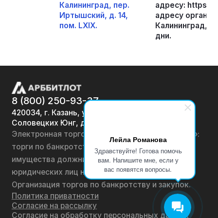
Калининград, пер.
адресу: https://t
Иртышский, д. 14,
адресу организа
пом. LXIX.
Калининград, ул
дни.
8 (800) 250-93-37
420034, г. Казань, ул.
Соловецких Юнг, д. 7
Электронная торговая площадка «АРББИТЛОТ»:
Лейла Романова
торги по банкротству, лоты по продаже
Здравствуйте! Готова помочь
имущества должников физических лиц и
вам. Напишите мне, если у
вас появятся вопросы.
юридических лиц на онлайн-аукционах.
Организация торгов по банкротству и закупок.
Политика приватности
Согласие на рассылку
Согласие на обработку персональных данных