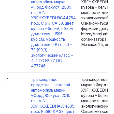
автомобиль марки
X9FHXXEEDH9C447
«Форд Фокус», 2009
кузова – белый, 
г.в., VIN
мощность двигател
X9FHXXEEDH9C44754,
экологический к
г.р.з. С 617 СА 39, цвет
Ознакомиться с 
кузова – белый, объем
формами докумен
двигателя – 1596
https://torgi.arbb
куб.см, мощность
организатора торг
двигателя (кВт/л.с.) –
Минская 25, оф. 2
73 (99,3),
экологический класс –
4, ПТС № 77 ОС
477746
4
транспортное
транспортное ср
средство - легковой
марки «Форд Фоку
автомобиль марки
X9FHXXEEDHAJ846
«Форд Фокус», 2010
кузова – белый, 
г.в., VIN
мощность двигател
X9FHXXEEDHAJ84635,
экологический к
г.р.з. Р 380 КР 39, цвет
Ознакомиться с 