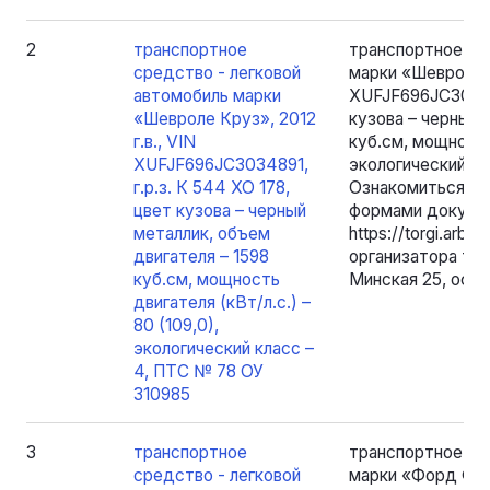
2
транспортное
транспортное ср
средство - легковой
марки «Шевроле К
автомобиль марки
XUFJF696JC303489
«Шевроле Круз», 2012
кузова – черный 
г.в., VIN
куб.см, мощность 
XUFJF696JC3034891,
экологический кл
г.р.з. К 544 ХО 178,
Ознакомиться с 
цвет кузова – черный
формами докумен
металлик, объем
https://torgi.arbb
двигателя – 1598
организатора торг
куб.см, мощность
Минская 25, оф. 2
двигателя (кВт/л.с.) –
80 (109,0),
экологический класс –
4, ПТС № 78 ОУ
310985
3
транспортное
транспортное ср
средство - легковой
марки «Форд Фоку