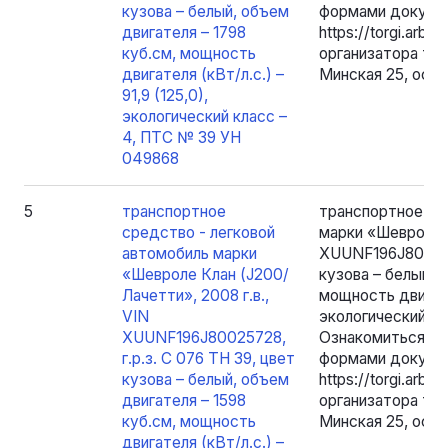
кузова – белый, объем
формами докумен
двигателя – 1798
https://torgi.arbb
куб.см, мощность
организатора торг
двигателя (кВт/л.с.) –
Минская 25, оф. 2
91,9 (125,0),
экологический класс –
4, ПТС № 39 УН
049868
5
транспортное
транспортное ср
средство - легковой
марки «Шевроле К
автомобиль марки
XUUNF196J8002572
«Шевроле Клан (J200/
кузова – белый, 
Лачетти», 2008 г.в.,
мощность двигател
VIN
экологический кл
XUUNF196J80025728,
Ознакомиться с 
г.р.з. С 076 ТН 39, цвет
формами докумен
кузова – белый, объем
https://torgi.arbb
двигателя – 1598
организатора торг
куб.см, мощность
Минская 25, оф. 2
двигателя (кВт/л.с.) –