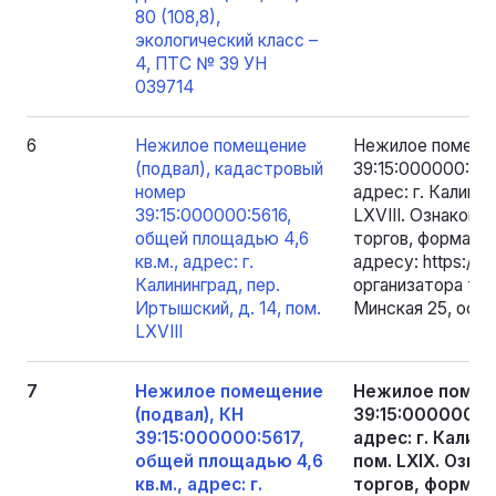
80 (108,8),
экологический класс –
4, ПТС № 39 УН
039714
6
Нежилое помещение
Нежилое помещен
(подвал), кадастровый
39:15:000000:561
номер
адрес: г. Калинин
39:15:000000:5616,
LXVIII. Ознакоми
общей площадью 4,6
торгов, формами
кв.м., адрес: г.
адресу: https://to
Калининград, пер.
организатора торг
Иртышский, д. 14, пом.
Минская 25, оф. 2
LXVIII
7
Нежилое помещение
Нежилое помеще
(подвал), КН
39:15:000000:56
39:15:000000:5617,
адрес: г. Калини
общей площадью 4,6
пом. LXIX. Озн
кв.м., адрес: г.
торгов, формам