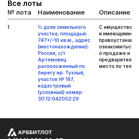
Все лоты
№ лота
Наименование
Описание
1
½ доли земельного
С имуществом,
участка, площадью
и имеющимися 
747+/-10 кв.м., адрес
правоустанавл
(местонахождение):
ознакомиться с
Россия, с/т
о продаже и до
Артемовец
предварительно
расположенный по
место по телеф
берегу ер. Тухлый,
участок № 197,
кадастровый
(условный) номер:
30:12:042002:29