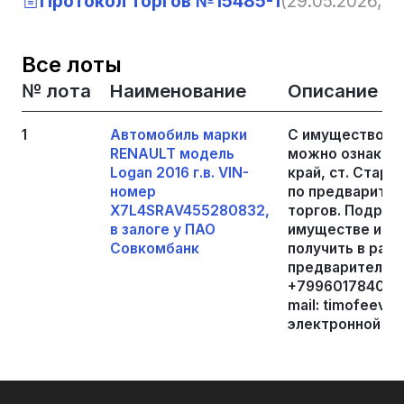
Протокол торгов №15485-1
(29.05.2026, 1
Все лоты
№ лота
Наименование
Описание
1
Автомобиль марки
С имуществом,
RENAULT модель
можно ознакоми
Logan 2016 г.в. VIN-
край, ст. Старо
номер
по предварител
X7L4SRAV455280832,
торгов. Подро
в залоге у ПАО
имуществе и по
Совкомбанк
получить в рабо
предварительно
+79960178409, 
mail: timofeev.a
электронной пл