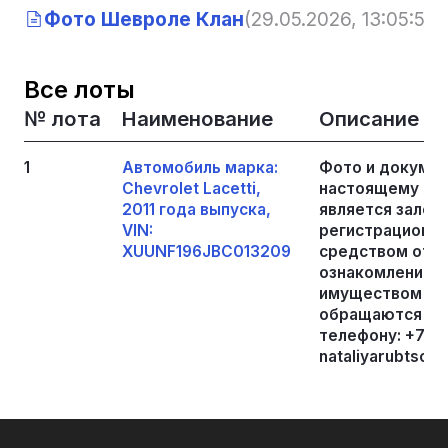
Фото Шевроле Клан
(29.05.2026, 13:05:58)
Все лоты
№ лота
Наименование
Описание
1
Автомобиль марка:
Фото и докумен
Chevrolet Lacetti,
настоящему пр
2011 года выпуска,
является залог
VIN:
регистрационны
XUUNF196JBC013209
средством отсу
ознакомлению с
имуществом пре
обращаются к 
телефону: +792
nataliyarubtsov