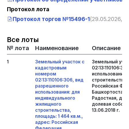
Протокол лота
Протокол торгов №15496-1
(29.05.2026, 13
Все лоты
№ лота
Наименование
Описание
1
Земельный участок с
Земельный уча
кадастровым
02:13:110106:30
номером
использования:
02:13:110106:306, вид
строительства, 
разрешенного
Российская Фед
использования: для
Башкортостан, р
индивидуального
Радостная, д 11
жилищного
долевая собстве
строительства,
13.06.2018 г.
площадь: 1 464 кв.м.,
адрес: Российская
Федерация,