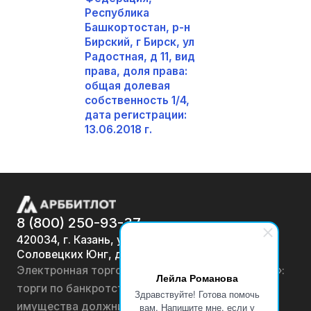
Республика
Башкортостан, р-н
Бирский, г Бирск, ул
Радостная, д 11, вид
права, доля права:
общая долевая
собственность 1/4,
дата регистрации:
13.06.2018 г.
8 (800) 250-93-37
420034, г. Казань, ул.
Соловецких Юнг, д. 7
Электронная торговая площадка «АРББИТЛОТ»:
Лейла Романова
торги по банкротству, лоты по продаже
Здравствуйте! Готова помочь
имущества должников физических лиц и
вам. Напишите мне, если у