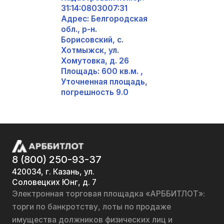
31:14:0803007:31
Адрес: Белгородская
обл., р-н.
Борисовский, с.
Хотмыжск, ул.
Хомутовка, д. 26
Площадь: 600 кв.м. ,
Уточненная площадь,
погрешность 9.0
8 (800) 250-93-37
420034, г. Казань, ул.
Соловецких Юнг, д. 7
Электронная торговая площадка «АРББИТЛОТ»:
торги по банкротству, лоты по продаже
имущества должников физических лиц и