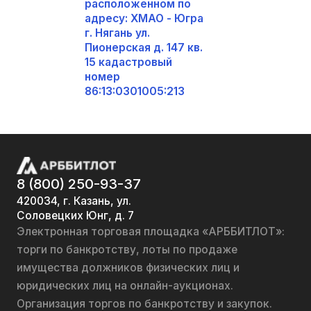
расположенном по
адресу: ХМАО - Югра
г. Нягань ул.
Пионерская д. 147 кв.
15 кадастровый
номер
86:13:0301005:213
8 (800) 250-93-37
420034, г. Казань, ул.
Соловецких Юнг, д. 7
Электронная торговая площадка «АРББИТЛОТ»:
торги по банкротству, лоты по продаже
имущества должников физических лиц и
юридических лиц на онлайн-аукционах.
Организация торгов по банкротству и закупок.