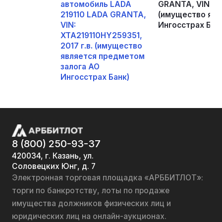
автомобиль LADA
GRANTA, VIN: XT
219110 LADA GRANTA,
(имущество явл
VIN:
Ингосстрах Бан
XTA219110HY259351,
2017 г.в. (имущество
является предметом
залога АО
Ингосстрах Банк)
8 (800) 250-93-37
420034, г. Казань, ул.
Соловецких Юнг, д. 7
Электронная торговая площадка «АРББИТЛОТ»:
торги по банкротству, лоты по продаже
имущества должников физических лиц и
юридических лиц на онлайн-аукционах.