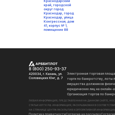
Краснодарский
край, городской
округ город
Краснодар, город
Краснодар, улица
Конгрессная, дом
41, корпус № 1,
помещение 88
8 (800) 250-93-37
Электронная торговая площ
420034, г. Казань, ул.
Соловецких Юнг, д. 7
торги по банкротству, лоты
имущества должников физиче
юридических лиц на онлайн-а
Организация торгов по банкр
ЛЮБАЯ ИНФОРМАЦИЯ, ПРЕДСТАВЛЕННАЯ НА ДАННОМ САЙТЕ, НО
СТАТЬИ 437 ГК РФ. ИНФОРМАЦИЯ, РАСКРЫВАЕМАЯ В СООТВЕТСТВ
НА СТРАНИЦЕ ЦЕНТРА РАСКРЫТИЯ КОРПОРАТИВНОЙ ИНФОРМАЦИИ
Политика приватности
Согласие на рассылку
Согласи