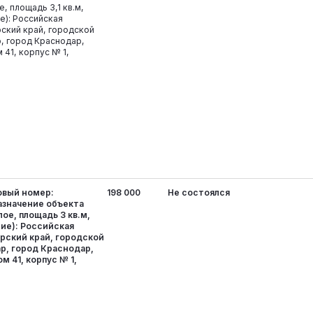
, площадь 3,1 кв.м,
е): Российская
ский край, городской
, город Краснодар,
 41, корпус № 1,
овый номер:
198 000
Не состоялся
назначение объекта
е, площадь 3 кв.м,
ие): Российская
рский край, городской
р, город Краснодар,
м 41, корпус № 1,