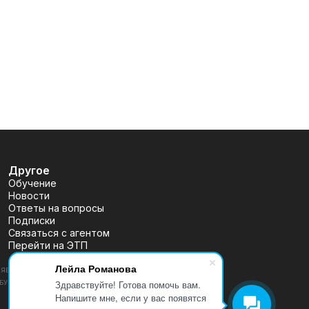
Другое
Обучение
Новости
Ответы на вопросы
Подписки
Связаться с агентом
Перейти на ЭТП
Лейла Романова
ВЛЯЕТСЯ ПУБЛИЧНОЙ ОФЕРТОЙ, ОПРЕДЕЛЯЕМОЙ ПОЛОЖЕНИЯМИ
Здравствуйте! Готова помочь вам.
 (УТВ. БАНКОМ РОССИИ 30.12.2014 N 454-П), РАЗМЕЩЕНА
Напишите мне, если у вас появятся