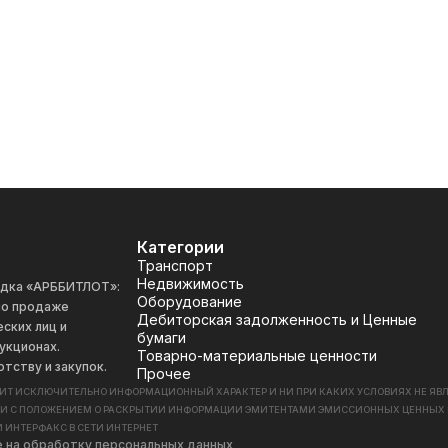
Категории
Транспорт
Недвижимость
адка «АРББИТЛОТ»:
Оборудование
 по продаже
Дебиторская задолженность и Ценные
ских лиц и
бумаги
укционах.
Товарно-материальные ценности
отству и закупок.
Прочее
СИТ ИСКЛЮЧИТЕЛЬНО ИНФОРМАЦИОННЫЙ ХАРАКТЕР И НИ ПРИ КАКИХ УСЛОВИЯХ НЕ Я
ИИ С ПОЛОЖЕНИЕМ О РАСКРЫТИИ ИНФОРМАЦИИ ЭМИТЕНТАМИ ЭМИССИОННЫХ ЦЕННЫХ БУМАГ
 ИНТЕРФАКС В СЕТИ ИНТЕРНЕТ
е на обработку персональных данных