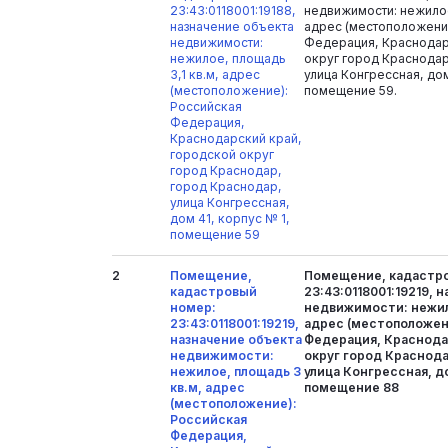
23:43:0118001:19188,
недвижимости: нежилое
назначение объекта
адрес (местоположени
недвижимости:
Федерация, Краснодар
нежилое, площадь
округ город Краснодар
3,1 кв.м, адрес
улица Конгрессная, дом
(местоположение):
помещение 59.
Российская
Федерация,
Краснодарский край,
городской округ
город Краснодар,
город Краснодар,
улица Конгрессная,
дом 41, корпус № 1,
помещение 59
2
Помещение,
Помещение, кадастр
кадастровый
23:43:0118001:19219, 
номер:
недвижимости: нежило
23:43:0118001:19219,
адрес (местоположен
назначение объекта
Федерация, Краснода
недвижимости:
округ город Краснода
нежилое, площадь 3
улица Конгрессная, до
кв.м, адрес
помещение 88
(местоположение):
Российская
Федерация,