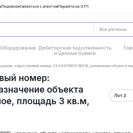
ы
Подписки
Связаться с агентом
Перейти на ЭТП
Все регионы
Оборудование
Дебиторская задолженность
Тов
и Ценные бумаги
щение, кадастровый номер: 23:43:0118001:19219, назначение объекта не
вый номер:
назначение объекта
Лот 2
е, площадь 3 кв.м,