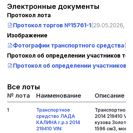
Электронные документы
Протокол лота
Протокол торгов №15761-1
(29.05.2026, 13
Изображение
Фотографии транспортного средства
(29
Протокол об определении участников тор
Протокол об определении участников то
Все лоты
№ лота
Наименование
Описание
1
Транспортное
Транспортное 
средство ЛАДА
2014 219410 VI
КАЛИНА г.р.з 2014
кузова Золотис
219410 VIN:
1596 см3, мощно