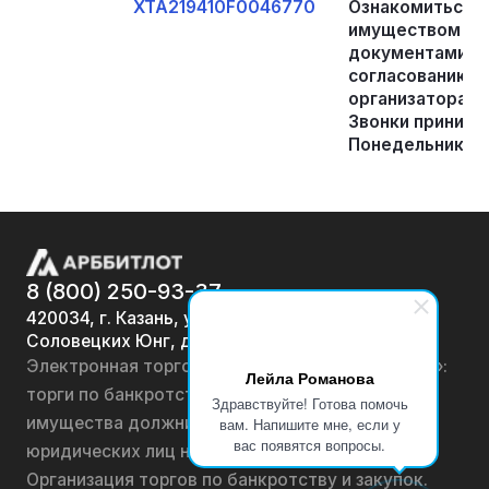
XTA219410F0046770
Ознакомиться с
имуществом и 
документами во
согласованию в
организатора то
Звонки принима
Понедельник-Пят
8 (800) 250-93-37
420034, г. Казань, ул.
Соловецких Юнг, д. 7
Электронная торговая площадка «АРББИТЛОТ»:
Лейла Романова
торги по банкротству, лоты по продаже
Здравствуйте! Готова помочь
имущества должников физических лиц и
вам. Напишите мне, если у
вас появятся вопросы.
юридических лиц на онлайн-аукционах.
Организация торгов по банкротству и закупок.