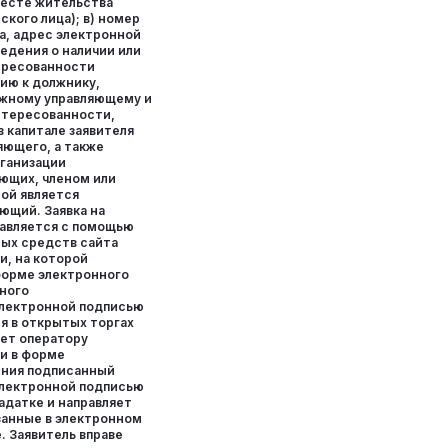
месте жительства
ского лица); в) номер
а, адрес электронной
ведения о наличии или
ересованности
ию к должнику,
ажному управляющему и
интересованности,
в капитале заявителя
яющего, а также
ганизации
ющих, членом или
ой является
ющий. Заявка на
равляется с помощью
ых средств сайта
и, на которой
форме электронного
ного
электронной подписью
ия в открытых торгах
яет оператору
и в форме
ения подписанный
электронной подписью
задатке и направляет
азанные в электронном
. Заявитель вправе