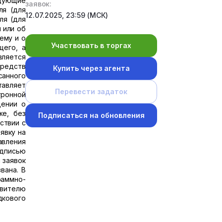
едующие
заявок:
ля (для
12.07.2025, 23:59 (МСК)
ля (для
 или об
ему и о
Участвовать в торгах
щего, а
вляется
средств
Купить через агента
санного
тавляет
Перевести задаток
тронной
щении о
же, без
Подписаться на обновления
ствии с
явку на
авления
одписью
 заявок
вана. В
раммно-
явителю
дкового