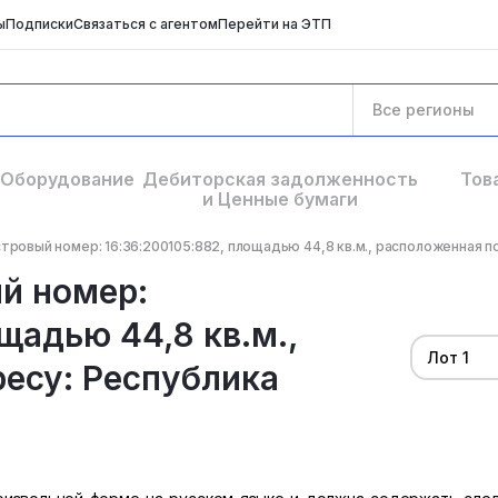
ы
Подписки
Связаться с агентом
Перейти на ЭТП
Все регионы
Оборудование
Дебиторская задолженность
Тов
и Ценные бумаги
тровый номер: 16:36:200105:882, площадью 44,8 кв.м., расположенная по 
й номер:
щадью 44,8 кв.м.,
Лот 1
есу: Республика