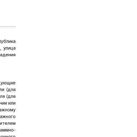
публика
, улица
ладения
едующие
ля (для
ля (для
чии или
ажному
ражного
дителем
раммно-
онного