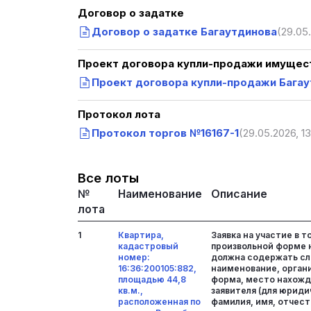
Договор о задатке
Договор о задатке Багаутдинова
(29.05.
Проект договора купли-продажи имущест
Проект договора купли-продажи Бага
Протокол лота
Протокол торгов №16167-1
(29.05.2026, 13
Все лоты
№
Наименование
Описание
лота
1
Квартира,
Заявка на участие в т
кадастровый
произвольной форме 
номер:
должна содержать сл
16:36:200105:882,
наименование, орган
площадью 44,8
форма, место нахожд
кв.м.,
заявителя (для юридич
расположенная по
фамилия, имя, отчест