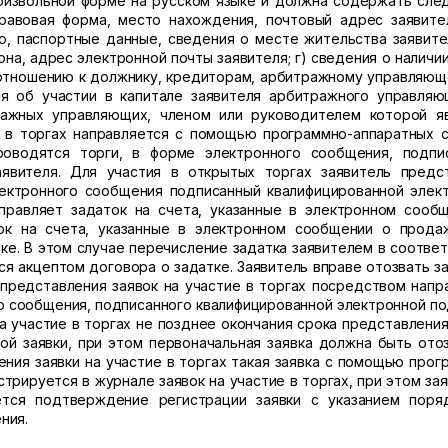
произвольной форме на русском языке и должна содержать сл
правовая форма, место нахождения, почтовый адрес заявите
во, паспортные данные, сведения о месте жительства заявите
она, адрес электронной почты заявителя; г) сведения о наличии
 отношению к должнику, кредиторам, арбитражному управляющ
ия об участии в капитале заявителя арбитражного управляю
ражных управляющих, членом или руководителем которой я
е в торгах направляется с помощью программно-аппаратных 
роводятся торги, в форме электронного сообщения, подпи
явителя. Для участия в открытых торгах заявитель предс
ектронного сообщения подписанный квалифицированной элек
правляет задаток на счета, указанные в электронном сооб
ок на счета, указанные в электронном сообщении о прода
ке. В этом случае перечисление задатка заявителем в соответ
 акцептом договора о задатке. Заявитель вправе отозвать за
 представления заявок на участие в торгах посредством напр
о сообщения, подписанного квалифицированной электронной п
на участие в торгах не позднее окончания срока представления
ой заявки, при этом первоначальная заявка должна быть отоз
ния заявки на участие в торгах такая заявка с помощью прог
трируется в журнале заявок на участие в торгах, при этом за
тся подтверждение регистрации заявки с указанием поря
ния.