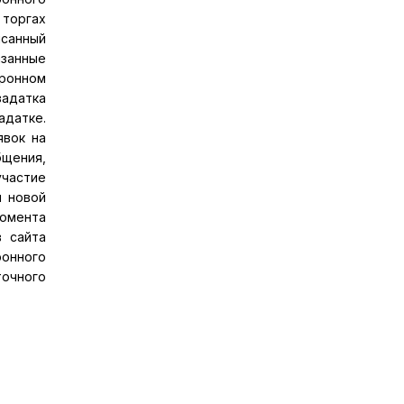
 торгах
санный
азанные
тронном
задатка
адатке.
явок на
щения,
участие
я новой
омента
в сайта
ронного
точного