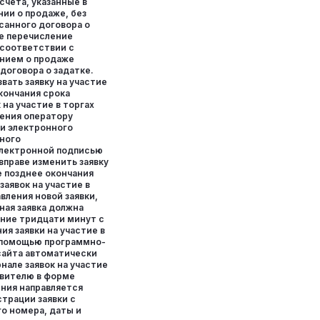
счета, указанные в
ии о продаже, без
санного договора о
ае перечисление
 соответствии с
нием о продаже
договора о задатке.
вать заявку на участие
окончания срока
 на участие в торгах
ения оператору
и электронного
ного
электронной подписью
 вправе изменить заявку
не позднее окончания
заявок на участие в
вления новой заявки,
ная заявка должна
ение тридцати минут с
я заявки на участие в
с помощью программно-
сайта автоматически
нале заявок на участие
аявителю в форме
ния направляется
трации заявки с
о номера, даты и