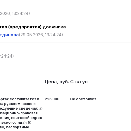
2026, 13:24:24)
ва (предприятия) должника
утдинова
(29.05.2026, 13:24:24)
:24:24)
Цена, руб.
Статус
оргах составляется в
225 000
Не состоялся
на русском языке и
едующие сведения: а)
изационно-правовая
ения, почтовый адрес
еского лица); б)
во, паспортные