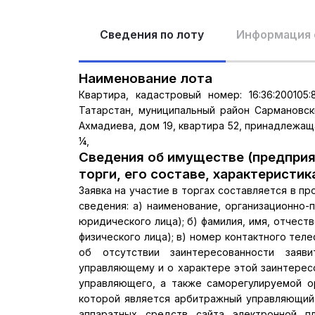
Сведения по лоту
Информация 
Наименование лота
Квартира, кадастровый номер: 16:36:200105
Татарстан, муниципальный район Сармановск
Ахмадиева, дом 19, квартира 52, принадлежа
¼,
Сведения об имуществе (предприя
торги, его составе, характеристик
Заявка на участие в торгах составляется в 
сведения: а) наименование, организационно-
юридического лица); б) фамилия, имя, отчест
физического лица); в) номер контактного теле
об отсутствии заинтересованности заяв
управляющему и о характере этой заинтересо
управляющего, а также саморегулируемой о
которой является арбитражный управляющий.
аппаратных средств сайта электронной п