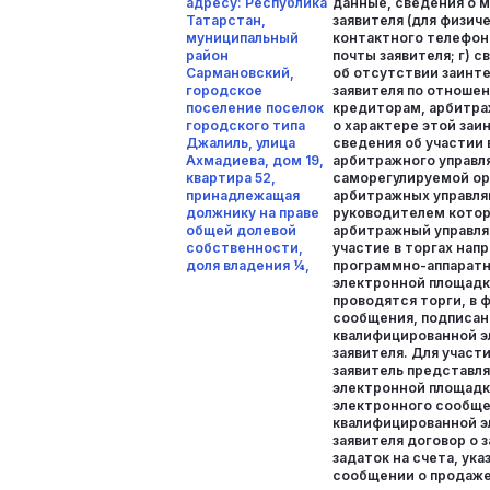
адресу: Республика
данные, сведения о 
Татарстан,
заявителя (для физиче
муниципальный
контактного телефон
район
почты заявителя; г) с
Сармановский,
об отсутствии заинт
городское
заявителя по отношен
поселение поселок
кредиторам, арбитр
городского типа
о характере этой за
Джалиль, улица
сведения об участии 
Ахмадиева, дом 19,
арбитражного управл
квартира 52,
саморегулируемой ор
принадлежащая
арбитражных управля
должнику на праве
руководителем котор
общей долевой
арбитражный управля
собственности,
участие в торгах нап
доля владения ¼,
программно-аппаратн
электронной площадк
проводятся торги, в 
сообщения, подписан
квалифицированной 
заявителя. Для участ
заявитель представл
электронной площадк
электронного сообщ
квалифицированной 
заявителя договор о 
задаток на счета, ук
сообщении о продаже