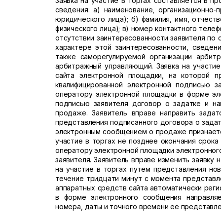
Заявка на участие в торгах составляется в 
сведения: а) наименование, организационно-
юридического лица); б) фамилия, имя, отчест
физического лица); в) номер контактного телеф
отсутствии заинтересованности заявителя по
характере этой заинтересованности, сведен
также саморегулируемой организации арбит
арбитражный управляющий. Заявка на участи
сайта электронной площадки, на которой п
квалифицированной электронной подписью за
оператору электронной площадки в форме эл
подписью заявителя договор о задатке и на
продаже. Заявитель вправе направить задат
представления подписанного договора о задат
электронным сообщением о продаже признается
участие в торгах не позднее окончания срока
оператору электронной площадки электронног
заявителя. Заявитель вправе изменить заявку 
на участие в торгах путем представления нов
течение тридцати минут с момента представле
аппаратных средств сайта автоматически регис
в форме электронного сообщения направляе
номера, даты и точного времени ее представле