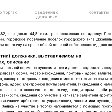
о торгах
Сведения о
Kонтакты
должнике
:882, площадью 44,8 кв.м., расположенная по адресу: Рес
ий, городское поселение поселок городского типа Джалиль
щая должнику на праве общей долевой собственности, доля в
тии) должника, выставляемом на
ах, описание
произвольной форме на русском языке и должна содержать сл
правовая форма, место нахождения, почтовый адрес заявите
во, паспортные данные, сведения о месте жительства заявите
фона, адрес электронной почты заявителя; г) сведения о нали
ителя по отношению к должнику, кредиторам, арбитр
ванности, сведения об участии в капитале заявителя арбит
рганизации арбитражных управляющих, членом или руково
 Заявка на участие в торгах направляется с помощью прог
лощадки, на которой проводятся торги, в форме электр