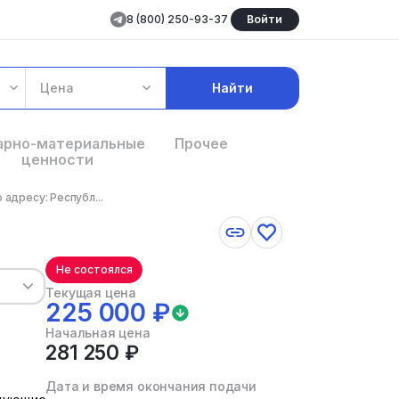
8 (800) 250-93-37
Войти
Цена
Найти
арно-материальные
Прочее
ценности
адресу: Республ...
Не состоялся
Текущая цена
225 000 ₽
Начальная цена
281 250 ₽
Дата и время окончания подачи