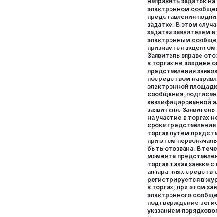
направить задаток на 
электронном сообщен
представления подпи
задатке. В этом случ
задатка заявителем в
электронным сообще
признается акцептом 
Заявитель вправе отоз
в торгах не позднее 
представления заявок
посредством направл
электронной площадк
сообщения, подписан
квалифицированной 
заявителя. Заявитель
на участие в торгах 
срока представления 
торгах путем предста
при этом первоначаль
быть отозвана. В теч
момента представлени
торгах такая заявка 
аппаратных средств 
регистрируется в жур
в торгах, при этом з
электронного сообще
подтверждение регис
указанием порядковог