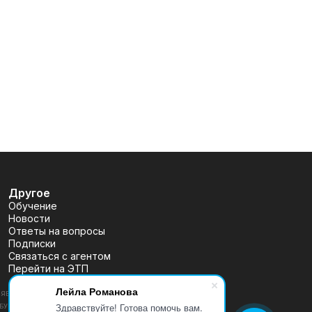
Другое
Обучение
Новости
Ответы на вопросы
Подписки
Связаться с агентом
Перейти на ЭТП
Лейла Романова
ВЛЯЕТСЯ ПУБЛИЧНОЙ ОФЕРТОЙ, ОПРЕДЕЛЯЕМОЙ ПОЛОЖЕНИЯМИ
Здравствуйте! Готова помочь вам.
 (УТВ. БАНКОМ РОССИИ 30.12.2014 N 454-П), РАЗМЕЩЕНА