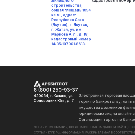
жилищного
кадастровый номер 14
строительства,
общая площадь 1054
кв.м., адрес:
Республика Саха
(Якутия), г. Якутск,
п. Жатай, ул. им.
Маркова А.И., д. 18,
кадастровый номер
14:35:107001:8613.
8 (800) 250-93-37
Электронная торговая площ
420034, г. Казань, ул.
Соловецких Юнг, д. 7
торги по банкротству, лоты
имущества должников физиче
юридических лиц на онлайн-а
Организация торгов по банкр
ЛЮБАЯ ИНФОРМАЦИЯ, ПРЕДСТАВЛЕННАЯ НА ДАННОМ САЙТЕ, НО
СТАТЬИ 437 ГК РФ. ИНФОРМАЦИЯ, РАСКРЫВАЕМАЯ В СООТВЕТСТВ