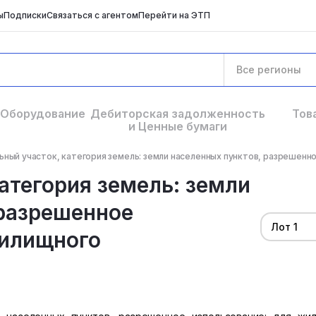
ы
Подписки
Связаться с агентом
Перейти на ЭТП
Все регионы
Оборудование
Дебиторская задолженность
Тов
и Ценные бумаги
ный участок, категория земель: земли населенных пунктов, разрешенное
атегория земель: земли
 разрешенное
Лот 1
жилищного