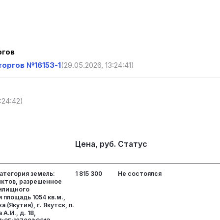
ргов
торгов №16153-1
(29.05.2026, 13:24:41)
:24:42)
Цена, руб.
Статус
атегория земель:
1 815 300
Не состоялся
нктов, разрешенное
жилищного
 площадь 1054 кв.м.,
 (Якутия), г. Якутск, п.
А.И., д. 18,