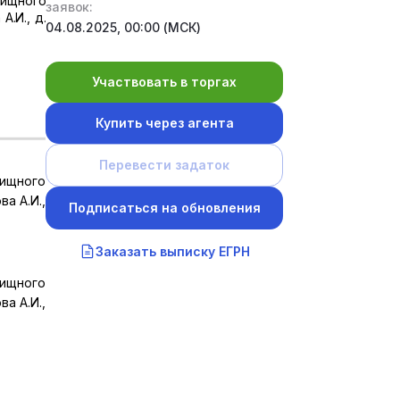
лищного
заявок:
А.И., д.
04.08.2025, 00:00 (МСК)
Участвовать в торгах
Купить через агента
Перевести задаток
лищного
ва А.И.,
Подписаться на обновления
Заказать выписку ЕГРН
лищного
ва А.И.,