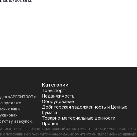
:35:107001:8613.
Категории
Транспорт
Недвижимость
адка «АРББИТЛОТ»:
Оборудование
 по продаже
Дебиторская задолженность и Ценные
ских лиц и
бумаги
укционах.
Товарно-материальные ценности
отству и закупок.
Прочее
СИТ ИСКЛЮЧИТЕЛЬНО ИНФОРМАЦИОННЫЙ ХАРАКТЕР И НИ ПРИ КАКИХ УСЛОВИЯХ НЕ Я
ИИ С ПОЛОЖЕНИЕМ О РАСКРЫТИИ ИНФОРМАЦИИ ЭМИТЕНТАМИ ЭМИССИОННЫХ ЦЕННЫХ БУМАГ