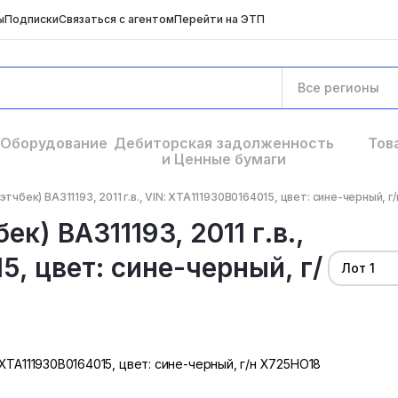
ы
Подписки
Связаться с агентом
Перейти на ЭТП
Все регионы
Оборудование
Дебиторская задолженность
Тов
и Ценные бумаги
тчбек) ВАЗ11193, 2011 г.в., VIN: ХТА111930В0164015, цвет: сине-черный, г/
к) ВАЗ11193, 2011 г.в.,
5, цвет: сине-черный, г/
Лот 1
N: ХТА111930В0164015, цвет: сине-черный, г/н Х725НО18