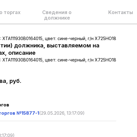
о торгах
Сведения о
Kонтакты
должнике
IN: ХТА111930В0164015, цвет: сине-черный, г/н Х725НО18
тии) должника, выставляемом на
ах, описание
IN: ХТА111930В0164015, цвет: сине-черный, г/н Х725НО18
а, руб.
ргов
торгов №15877-1
(29.05.2026, 13:17:09)
3:17:09)