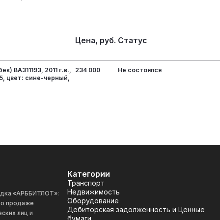
Цена, руб.
Статус
к) ВАЗ11193, 2011 г.в.,
234 000
Не состоялся
5, цвет: сине-черный,
Категории
Транспорт
Недвижимость
адка «АРББИТЛОТ»:
Оборудование
 по продаже
Дебиторская задолженность и Ценные
ских лиц и
бумаги