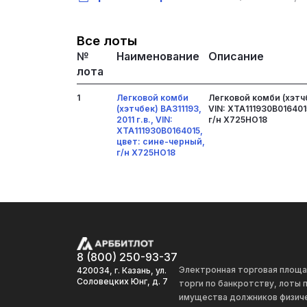
Все лоты
№
Наименование
Описание
лота
1
Легковой комби
Легковой комби (хэтчбе
(хэтчбек) ВАЗ11193,
VIN: ХТА111930В016401
2011 г.в., VIN:
г/н Х725НО18
ХТА111930В0164015,
цвет: сине-черный,
г/н Х725НО18
8 (800) 250-93-37
Электронная торговая площ
420034, г. Казань, ул.
Соловецких Юнг, д. 7
торги по банкротству, лоты
имущества должников физиче