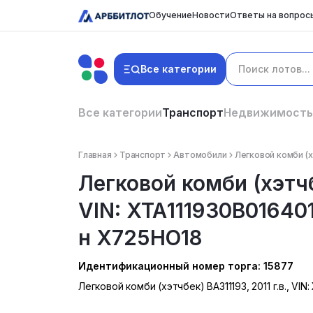
Обучение
Новости
Ответы на вопрос
Все категории
Все категории
Транспорт
Недвижимость
Главная
Транспорт
Автомобили
Легковой комби (хэ
Легковой комби (хэтчбе
VIN: ХТА111930В016401
н Х725НО18
Идентификационный номер торга: 15877
Легковой комби (хэтчбек) ВАЗ11193, 2011 г.в., VI