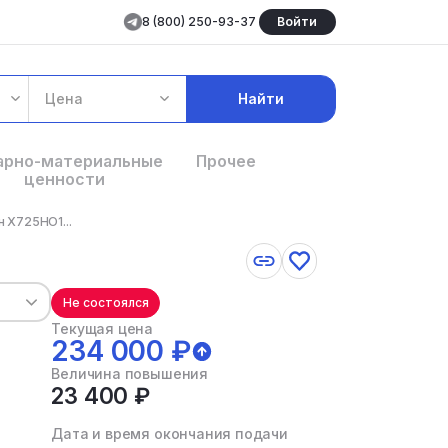
8 (800) 250-93-37
Войти
Цена
Найти
арно-материальные
Прочее
ценности
н Х725НО1...
Не состоялся
Текущая цена
234 000 ₽
Величина повышения
23 400 ₽
Дата и время окончания подачи