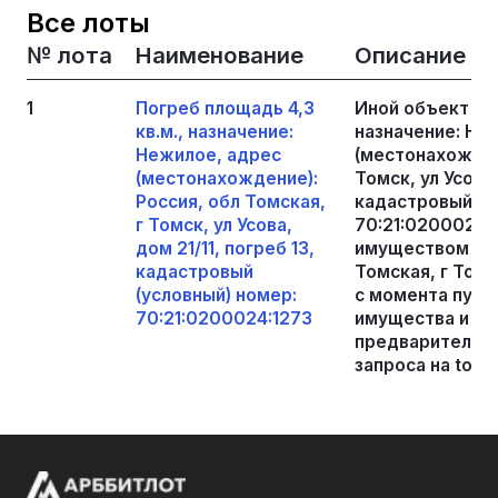
Все лоты
№ лота
Наименование
Описание
1
Погреб площадь 4,3
Иной объект не
кв.м., назначение:
назначение: Не
Нежилое, адрес
(местонахождени
(местонахождение):
Томск, ул Усова,
Россия, обл Томская,
кадастровый (у
г Томск, ул Усова,
70:21:0200024:
дом 21/11, погреб 13,
имуществом про
кадастровый
Томская, г Томск
(условный) номер:
с момента публ
70:21:0200024:1273
имущества и до
предварительно
запроса на torgi