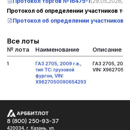
Протокол торгов №16475-1
(29.05.2026, 13
Протокол об определении участников тор
Протокол об определении участников то
Все лоты
№ лота
Наименование
Описание
1
ГАЗ 2705, 2009 г.в.,
ГАЗ 2705, 2009 
тип ТС: грузовой
VIN: Х9627050
фургон, VIN:
Х9627050090654293
8 (800) 250-93-37
420034, г. Казань, ул.