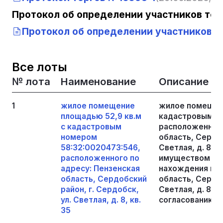
Протокол об определении участников тор
Протокол об определении участников то
Все лоты
№ лота
Наименование
Описание
1
жилое помещение
жилое помещени
площадью 52,9 кв.м
кадастровым но
с кадастровым
расположенного
номером
область, Сердоб
58:32:0020473:546,
Светлая, д. 8, к
расположенного по
имуществом и 
адресу: Пензенская
нахождения иму
область, Сердобский
область, Сердоб
район, г. Сердобск,
Светлая, д. 8, 
ул. Светлая, д. 8, кв.
согласованию по
35