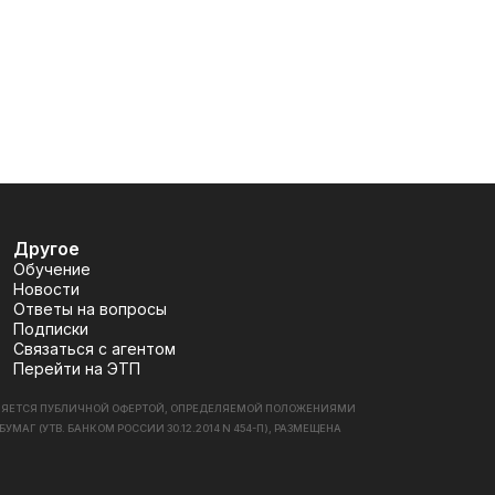
Другое
Обучение
Новости
Ответы на вопросы
Подписки
Связаться с агентом
Перейти на ЭТП
ВЛЯЕТСЯ ПУБЛИЧНОЙ ОФЕРТОЙ, ОПРЕДЕЛЯЕМОЙ ПОЛОЖЕНИЯМИ
 (УТВ. БАНКОМ РОССИИ 30.12.2014 N 454-П), РАЗМЕЩЕНА