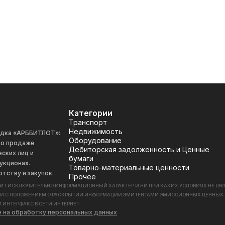
Категории
Транспорт
Недвижимость
адка «АРББИТЛОТ»:
Оборудование
 по продаже
Дебиторская задолженность и Ценные
ских лиц и
бумаги
укционах.
Товарно-материальные ценности
отству и закупок.
Прочее
СИТ ИСКЛЮЧИТЕЛЬНО ИНФОРМАЦИОННЫЙ ХАРАКТЕР И НИ ПРИ КАКИХ УСЛОВИЯХ НЕ Я
ИИ С ПОЛОЖЕНИЕМ О РАСКРЫТИИ ИНФОРМАЦИИ ЭМИТЕНТАМИ ЭМИССИОННЫХ ЦЕННЫХ БУМАГ
 ИНТЕРФАКС В СЕТИ ИНТЕРНЕТ
е на обработку персональных данных