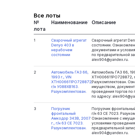
Все лоты
№
Наименование
Описание
лота
1
Сварочный агрегат
Сварочный агрегат De
Denyo 403 в
состоянии. Ознакомлен
нерабочем
документами и услови
состоянии
по предварительной за
alex904@yandex.ru.
2
Автомобиль ГАЗ 66,
Автомобиль ГАЗ 66, 199
1993 г., VIN
XTH006611PO728872, г
XTH006611PO728872,
Разукомплектован. Оз
г/н У088ХВ163.
имуществом, документ
Разукомплектован.
проведения торгов по 
по адресу: alex904@ya
3
Погрузчик
Погрузчик фронтальный
фронтальный
г/н 63 СЕ 7023. Разуко
Амкодор 343В, 2007
Ознакомление с имуще
г., г/н 63 СЕ 7023.
условиями проведения
Разукомплектован.
предварительной запис
alex904@yandex.ru.