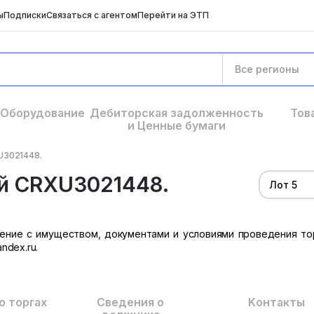
ы
Подписки
Связаться с агентом
Перейти на ЭТП
Все регионы
Оборудование
Дебиторская задолженность
Тов
и Ценные бумаги
U3021448.
й CRXU3021448.
Лот 5
ение с имуществом, документами и условиями проведения то
ndex.ru.
о торгах
Сведения о
Kонтакты