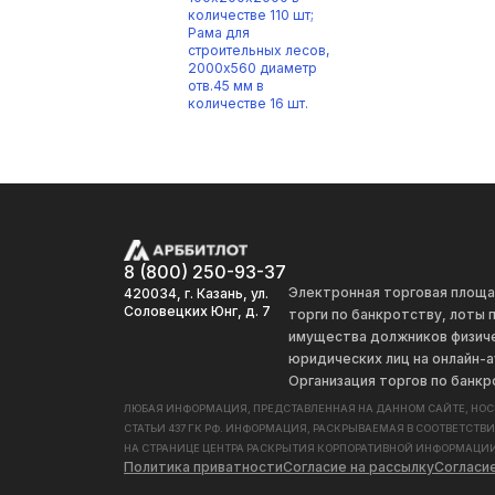
количестве 110 шт;
Рама для
строительных лесов,
2000х560 диаметр
отв.45 мм в
количестве 16 шт.
8 (800) 250-93-37
Электронная торговая площ
420034, г. Казань, ул.
Соловецких Юнг, д. 7
торги по банкротству, лоты
имущества должников физиче
юридических лиц на онлайн-а
Организация торгов по банкр
ЛЮБАЯ ИНФОРМАЦИЯ, ПРЕДСТАВЛЕННАЯ НА ДАННОМ САЙТЕ, НО
СТАТЬИ 437 ГК РФ. ИНФОРМАЦИЯ, РАСКРЫВАЕМАЯ В СООТВЕТСТВ
НА СТРАНИЦЕ ЦЕНТРА РАСКРЫТИЯ КОРПОРАТИВНОЙ ИНФОРМАЦИИ
Политика приватности
Согласие на рассылку
Согласи