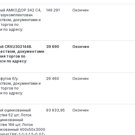
ьный АМКОДОР 342 С4,
149 291
Окончен
. Разукомплектован.
ством, документами и
 торгов по
и по адресу:
ый CRXU3021448.
39 690
Окончен
ществом, документами
ия торгов по
си по адресу:
футов б/у.
26 460
Окончен
ством, документами и
 торгов по
и по адресу:
ый оцинкованный
93 933,95
Окончен
тве 52 шт; Лоток
цинкованный
тве 166 шт; Лоток
нкованный 400х50х3000
парат ГКК-1-1-1-1,5-0,07-