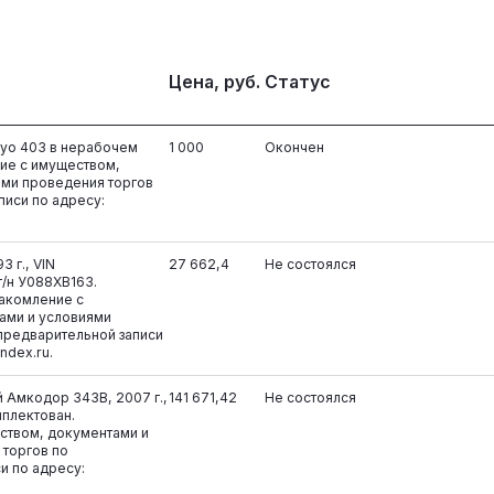
Цена, руб.
Статус
nyo 403 в нерабочем
1 000
Окончен
ие с имуществом,
ями проведения торгов
писи по адресу:
3 г., VIN
27 662,4
Не состоялся
/н У088ХВ163.
накомление с
ами и условиями
предварительной записи
ndex.ru.
 Амкодор 343В, 2007 г.,
141 671,42
Не состоялся
мплектован.
ством, документами и
 торгов по
и по адресу: