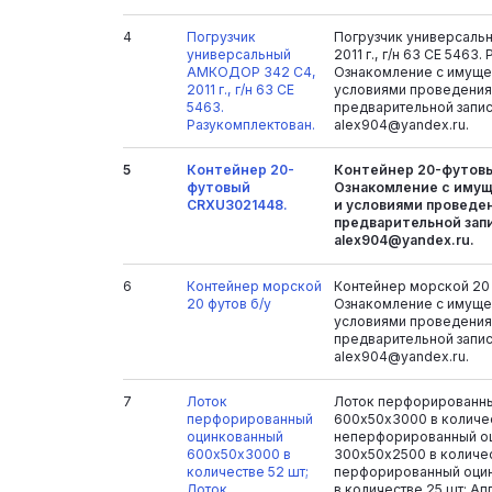
4
Погрузчик
Погрузчик универсал
универсальный
2011 г., г/н 63 СЕ 5463
АМКОДОР 342 С4,
Ознакомление с имуще
2011 г., г/н 63 СЕ
условиями проведения
5463.
предварительной запис
Разукомплектован.
alex904@yandex.ru.
5
Контейнер 20-
Контейнер 20-футов
футовый
Ознакомление с иму
CRXU3021448.
и условиями проведен
предварительной запи
alex904@yandex.ru.
6
Контейнер морской
Контейнер морской 20 
20 футов б/у
Ознакомление с имуще
условиями проведения
предварительной запис
alex904@yandex.ru.
7
Лоток
Лоток перфорированн
перфорированный
600х50х3000 в количес
оцинкованный
неперфорированный о
600х50х3000 в
300х50х2500 в количес
количестве 52 шт;
перфорированный оци
Лоток
в количестве 25 шт; Ап