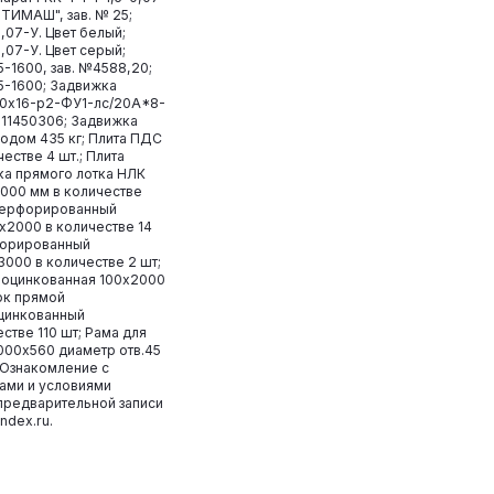
ПТИМАШ", зав. № 25;
0,07-У. Цвет белый;
0,07-У. Цвет серый;
5-1600, зав. №4588,20;
5-1600; Задвижка
0х16-р2-ФУ1-лс/20А*8-
U11450306; Задвижка
одом 435 кг; Плита ПДС
естве 4 шт.; Плита
а прямого лотка НЛК
3000 мм в количестве
 перфорированный
х2000 в количестве 14
форированный
000 в количестве 2 шт;
 оцинкованная 100х2000
ток прямой
цинкованный
стве 110 шт; Рама для
000х560 диаметр отв.45
. Ознакомление с
ами и условиями
предварительной записи
ndex.ru.