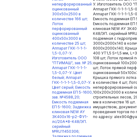
неперфорированный
У. Изготовитель ООО "
оцинкованный
Аппарат ГКК-1-1-1-1,5-
300х50х2500 в
Аппарат ГКК-1-1-1-1,5-
количестве 166 шт;
Емкость подземная ЕП 
Лоток
Емкость подземная ЕП 
перфорированный
клиновая NEW AY ЗК40
оцинкованный
К48/ЭП.​ серийный №R
400х50х3000 в
подземная с гидроприв
количестве 25 шт;
3000х2000х140 в колич
Аппарат ГКК-1-1-1-
6000х2000х140; Крышк
1,5-0,07-У.
400 УТ1,5 S=1,5 мм, L=
Изготовитель ООО
108 шт; Лоток прямой
"ПТИМАШ", зав. № 25;
оцинкованный 100х200
Аппарат ГКК-1-1-1-
шт; Лоток прямой пер
1,5-0,07-У. Цвет
оцинкованный 50х100х3
белый; Аппарат
Крышка прямого лотка
ГКК-1-1-1-1,5-0,07-У.
в количестве 4 шт; Ло
Цвет серый; Емкость
неперфорированный о
подземная ЕП 5-1600,
100х200х2000 в количе
зав. №4588,20;
строительных лесов, 2
Емкость подземная
мм в количестве 16 шт
ЕП 5-1600; Задвижка
имуществом, документ
клиновая NEW AY
проведения торгов по 
ЗК400х16-р2-ФУ1-
по адресу: alex904@ya
лс/20А*8-К48/ЭП.​
серийный
№RU11450306;
Задвижка подземная