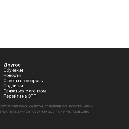
Другое
Обучение
Новости
Ответы на вопросы
Подписки
Связаться с агентом
Перейти на ЭТП
ВЛЯЕТСЯ ПУБЛИЧНОЙ ОФЕРТОЙ, ОПРЕДЕЛЯЕМОЙ ПОЛОЖЕНИЯМИ
 (УТВ. БАНКОМ РОССИИ 30.12.2014 N 454-П), РАЗМЕЩЕНА