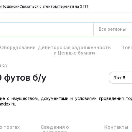
ы
Подписки
Связаться с агентом
Перейти на ЭТП
Все регионы
Оборудование
Дебиторская задолженность
Тов
и Ценные бумаги
 б/у
 футов б/у
Лот 6
ние с имуществом, документами и условиями проведения то
ndex.ru.
о торгах
Сведения о
Kонтакты