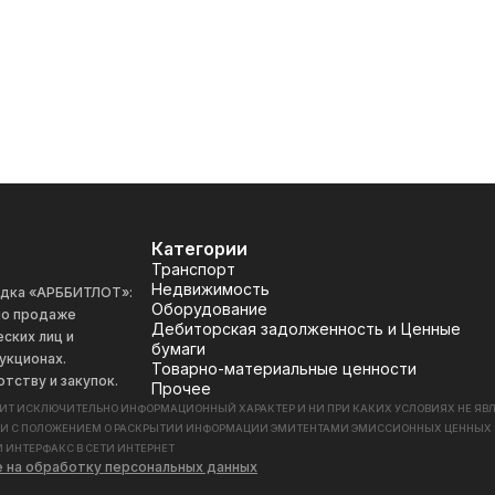
Категории
Транспорт
Недвижимость
адка «АРББИТЛОТ»:
Оборудование
 по продаже
Дебиторская задолженность и Ценные
ских лиц и
бумаги
укционах.
Товарно-материальные ценности
отству и закупок.
Прочее
СИТ ИСКЛЮЧИТЕЛЬНО ИНФОРМАЦИОННЫЙ ХАРАКТЕР И НИ ПРИ КАКИХ УСЛОВИЯХ НЕ Я
ИИ С ПОЛОЖЕНИЕМ О РАСКРЫТИИ ИНФОРМАЦИИ ЭМИТЕНТАМИ ЭМИССИОННЫХ ЦЕННЫХ БУМАГ
 ИНТЕРФАКС В СЕТИ ИНТЕРНЕТ
е на обработку персональных данных