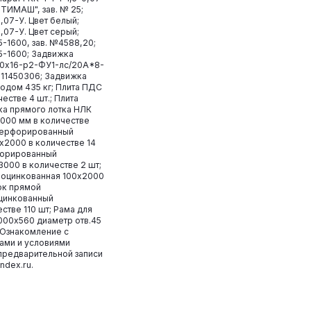
ПТИМАШ", зав. № 25;
0,07-У. Цвет белый;
0,07-У. Цвет серый;
5-1600, зав. №4588,20;
5-1600; Задвижка
0х16-р2-ФУ1-лс/20А*8-
U11450306; Задвижка
одом 435 кг; Плита ПДС
естве 4 шт.; Плита
а прямого лотка НЛК
3000 мм в количестве
 перфорированный
х2000 в количестве 14
форированный
000 в количестве 2 шт;
 оцинкованная 100х2000
ток прямой
цинкованный
стве 110 шт; Рама для
000х560 диаметр отв.45
. Ознакомление с
ами и условиями
предварительной записи
ndex.ru.