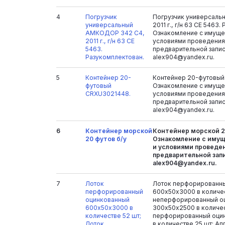
4
Погрузчик
Погрузчик универсал
универсальный
2011 г., г/н 63 СЕ 5463
АМКОДОР 342 С4,
Ознакомление с имуще
2011 г., г/н 63 СЕ
условиями проведения
5463.
предварительной запис
Разукомплектован.
alex904@yandex.ru.
5
Контейнер 20-
Контейнер 20-футовый
футовый
Ознакомление с имуще
CRXU3021448.
условиями проведения
предварительной запис
alex904@yandex.ru.
6
Контейнер морской
Контейнер морской 20
20 футов б/у
Ознакомление с иму
и условиями проведен
предварительной запи
alex904@yandex.ru.
7
Лоток
Лоток перфорированн
перфорированный
600х50х3000 в количес
оцинкованный
неперфорированный о
600х50х3000 в
300х50х2500 в количес
количестве 52 шт;
перфорированный оци
Лоток
в количестве 25 шт; Ап