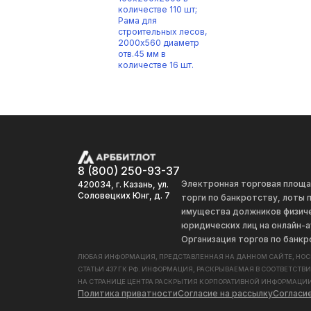
количестве 110 шт;
Рама для
строительных лесов,
2000х560 диаметр
отв.45 мм в
количестве 16 шт.
8 (800) 250-93-37
Электронная торговая площ
420034, г. Казань, ул.
Соловецких Юнг, д. 7
торги по банкротству, лоты
имущества должников физиче
юридических лиц на онлайн-а
Организация торгов по банкр
ЛЮБАЯ ИНФОРМАЦИЯ, ПРЕДСТАВЛЕННАЯ НА ДАННОМ САЙТЕ, НО
СТАТЬИ 437 ГК РФ. ИНФОРМАЦИЯ, РАСКРЫВАЕМАЯ В СООТВЕТСТВ
НА СТРАНИЦЕ ЦЕНТРА РАСКРЫТИЯ КОРПОРАТИВНОЙ ИНФОРМАЦИИ
Политика приватности
Согласие на рассылку
Согласи