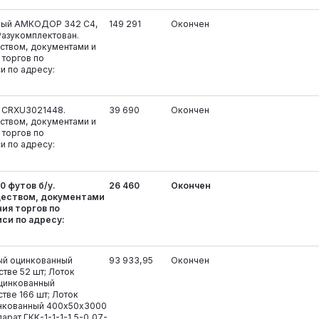
ьный АМКОДОР 342 С4,
149 291
Окончен
. Разукомплектован.
ством, документами и
 торгов по
и по адресу:
 CRXU3021448.
39 690
Окончен
ством, документами и
 торгов по
и по адресу:
 футов б/у.
26 460
Окончен
ществом, документами
ия торгов по
си по адресу:
ый оцинкованный
93 933,95
Окончен
тве 52 шт; Лоток
цинкованный
тве 166 шт; Лоток
нкованный 400х50х3000
парат ГКК-1-1-1-1,5-0,07-