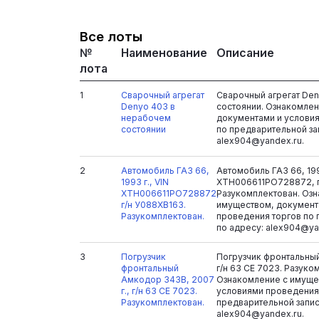
Все лоты
№
Наименование
Описание
лота
1
Сварочный агрегат
Сварочный агрегат De
Denyo 403 в
состоянии. Ознакомлен
нерабочем
документами и услови
состоянии
по предварительной за
alex904@yandex.ru.
2
Автомобиль ГАЗ 66,
Автомобиль ГАЗ 66, 199
1993 г., VIN
XTH006611PO728872, г
XTH006611PO728872,
Разукомплектован. Оз
г/н У088ХВ163.
имуществом, документ
Разукомплектован.
проведения торгов по 
по адресу: alex904@ya
3
Погрузчик
Погрузчик фронтальный
фронтальный
г/н 63 СЕ 7023. Разуко
Амкодор 343В, 2007
Ознакомление с имуще
г., г/н 63 СЕ 7023.
условиями проведения
Разукомплектован.
предварительной запис
alex904@yandex.ru.