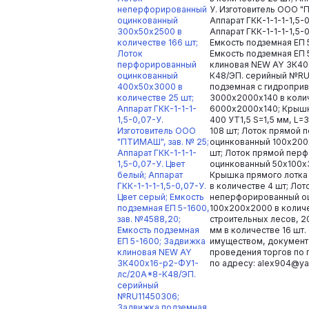
неперфорированный
У. Изготовитель ООО "
оцинкованный
Аппарат ГКК-1-1-1-1,5-
300х50х2500 в
Аппарат ГКК-1-1-1-1,5-
количестве 166 шт;
Емкость подземная ЕП 
Лоток
Емкость подземная ЕП 
перфорированный
клиновая NEW AY ЗК40
оцинкованный
К48/ЭП.​ серийный №R
400х50х3000 в
подземная с гидроприв
количестве 25 шт;
3000х2000х140 в колич
Аппарат ГКК-1-1-1-
6000х2000х140; Крышк
1,5-0,07-У.
400 УТ1,5 S=1,5 мм, L=
Изготовитель ООО
108 шт; Лоток прямой
"ПТИМАШ", зав. № 25;
оцинкованный 100х200
Аппарат ГКК-1-1-1-
шт; Лоток прямой пер
1,5-0,07-У. Цвет
оцинкованный 50х100х3
белый; Аппарат
Крышка прямого лотка
ГКК-1-1-1-1,5-0,07-У.
в количестве 4 шт; Ло
Цвет серый; Емкость
неперфорированный о
подземная ЕП 5-1600,
100х200х2000 в количе
зав. №4588,20;
строительных лесов, 2
Емкость подземная
мм в количестве 16 шт
ЕП 5-1600; Задвижка
имуществом, документ
клиновая NEW AY
проведения торгов по 
ЗК400х16-р2-ФУ1-
по адресу: alex904@ya
лс/20А*8-К48/ЭП.​
серийный
№RU11450306;
Задвижка подземная