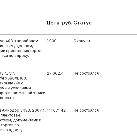
Цена, руб.
Статус
nyo 403 в нерабочем
1 000
Окончен
ие с имуществом,
ями проведения торгов
писи по адресу:
3 г., VIN
27 662,4
Не состоялся
/н У088ХВ163.
накомление с
ами и условиями
предварительной записи
ndex.ru.
 Амкодор 343В, 2007 г.,
141 671,42
Не состоялся
мплектован.
ством, документами и
 торгов по
и по адресу: