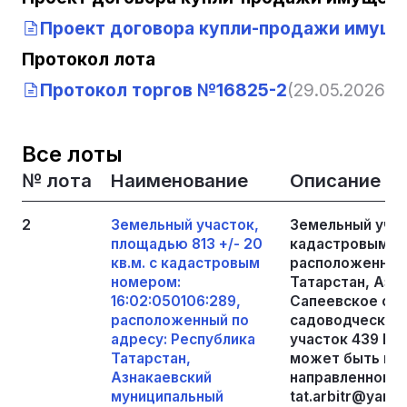
Проект договора купли-продажи имуще
Протокол лота
Протокол торгов №16825-2
(29.05.2026, 1
Все лоты
№ лота
Наименование
Описание
2
Земельный участок,
Земельный участ
площадью 813 +/- 20
кадастровым но
кв.м. с кадастровым
расположенный 
номером:
Татарстан, Азн
16:02:050106:289,
Сапеевское сел
расположенный по
садоводческое
адресу: Республика
участок 439 По
Татарстан,
может быть пре
Азнакаевский
направленному 
муниципальный
tat.arbitr@yan