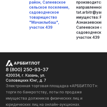
район, Сапеевское
производится п
сельское поселение,
направленной п
садоводческое
tat.arbitr@yan
товарищество
имущества: Рес
"Мачаклыбаш",
Азнакаевский м
участок 439
Сапеевское сел
садоводческое
участок 439
8 (800) 250-93-37
420034, г. Казань, ул.
Соловецких Юнг, д. 7
Электронная торговая площадка «АРББИТЛОТ»:
торги по банкротству, лоты по продаже
имущества должников физических лиц и
юридических лиц на онлайн-аукционах.