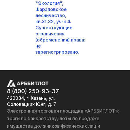
"Экология",
Шараповское
лесничество,
кв.31,32, уч-к 4.
Существующие
ограничения
(обременения) права:
не
зарегистрировано.
8 (800) 250-93-37
420034, г. Казань, ул.
Соловецких Юнг, д. 7
Электронная торговая площадка «АРББИТЛОТ»:
торги по банкротству, лоты по продаже
имущества должников физических лиц и