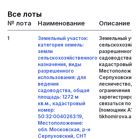
Все лоты
№ лота
Наименование
Описание
1
Земельный участок:
Земельный учас
категория земель:
сельскохозяйст
земли
разрешенного и
сельскохозяйственного
садоводства, об
назначения, виды
кадастровый но
разрешенного
Местоположение
использования: для
Серпуховский, 
ведения
лесничество, кв
садоводства, общая
ограничения (об
площадь: 1272 м
зарегистрирова
кв.м., кадастровый
связаться по т
номер:
(помощник АУ) 
50:32:0040263:19,
tikhomirova.arb
Местоположение:
обл. Московская, р-н
Серпуховский, СНТ