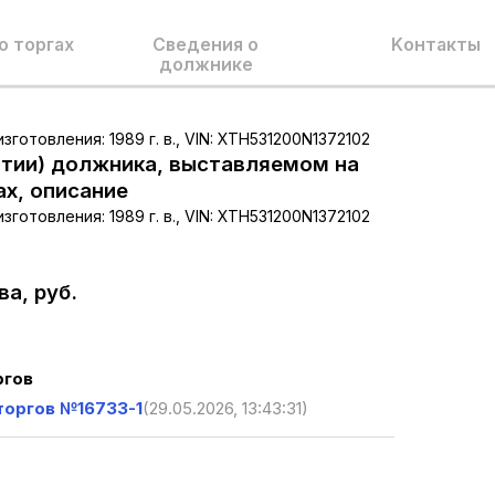
о торгах
Сведения о
Kонтакты
должнике
готовления: 1989 г. в., VIN: XTH531200N1372102
тии) должника, выставляемом на
ах, описание
готовления: 1989 г. в., VIN: XTH531200N1372102
а, руб.
ргов
торгов №16733-1
(29.05.2026, 13:43:31)