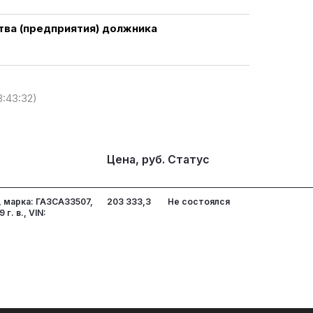
ва (предприятия) должника
3:43:32)
Цена, руб.
Статус
 марка: ГАЗСАЗ3507,
203 333,3
Не состоялся
г. в., VIN: