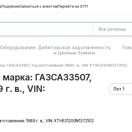
ы
Подписки
Связаться с агентом
Перейти на ЭТП
Все регионы
Оборудование
Дебиторская задолженность
Тов
и Ценные бумаги
а: ГАЗСАЗ3507, год изготовления: 1989 г. в., VIN: XTH531200N1372102
 марка: ГАЗСАЗ3507,
г. в., VIN:
Лот 1
отовления: 1989 г. в., VIN: XTH531200N1372102