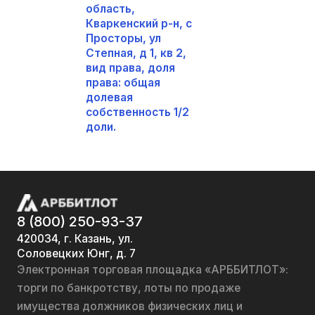
область,
Кваркенский р-н, с
Просторы, ул
Степная, д 1, кв 2,
вид права, доля
права: общая
долевая
собственность 1/2
доли.
8 (800) 250-93-37
420034, г. Казань, ул.
Соловецких Юнг, д. 7
Электронная торговая площадка «АРББИТЛОТ»:
торги по банкротству, лоты по продаже
имущества должников физических лиц и