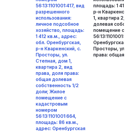
56:13:1101001:417, вид
площадь: 1 412 к
разрешенного
р-н Кваркенский
использования:
1, квартира 2, 
личное подсобное
долевая собств
хозяйство, площадь:
помещение с к
1 412 кв.м., адрес:
56:13:1101001:66
обл. Оренбургская,
Оренбургская об
р-н Кваркенский, с.
Просторы, ул Сте
Просторы, ул.
права: общая до
Степная, дом 1,
квартира 2, вид
права, доля права:
общая долевая
собственность 1/2
доли; Жилое
помещение с
кадастровым
номером
56:13:1101001:664,
площадь: 86 кв.м.,
адрес: Оренбургская