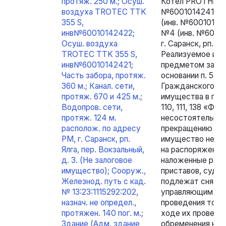
протяж. 250 м.; Осуш.
Котел PROTHERM
воздуха TROTEC TTK
№60010142410);
355 S,
(инв. №60010142
инв№60010142422;
№4 (инв. №60010
Осуш. воздуха
г. Саранск, рп. Ял
TROTEC TTK 355 S,
Реализуемое иму
инв№60010142421;
предметом залог
Часть забора, протяж.
основании п. 5 ст. 
360 м.; Канал. сети,
Гражданского ко
протяж. 670 и 425 м.;
имущества в пор
Водопров. сети,
110, 111, 138 «Фе
протяж. 124 м.
несостоятельнос
располож. по адресу
прекращению прав
РМ, г. Саранск, рп.
имущество не со
Ялга, пер. Вокзальный,
на распоряжение
д. 3. (Не залоговое
наложенные раб
имущество); Сооруж.,
приставов, судеб
Железнод. путь с кад.
подлежат сняти
№ 13:23:1115292:202,
управляющим в у
назнач. не определ.,
проведения торг
протяжен. 140 пог. м.;
ходе их проведен
Здание (Адм. здание
обременения не 