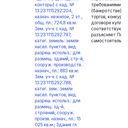
конторы) с кад. №
требованиями ч. 
13:23:1115292:204,
(банкротстве)»,
назнач. нежилое, 2 эт.,
торгов, конкурс
общ. пл.: 724,8 кв.м.
договоре купли-п
Зем. уч-к с кад. №
соответствующих
13:23:1115292:787,
разъясняет Поку
катег. земель: земли
самостоятельног
насел. пунктов, вид
разреш. использ.: для
размещ. зданий, стр-й,
сооруж. производств.
назнач., пл.: 883 кв.м.
Зем. уч-к с кад. №
13:23:1115292:788,
катег. зем.: земли
насел. пунктов, вид
разреш. использ.: для
размещ. зд-й,
строений, сооруж.
произв. назнач., пл.: 15
025 кв.м.; Здание гл.