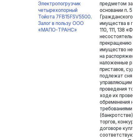
Электропогрузчик
предметом зало
четырехопорный
основании п. 5 ст. 
Тойота 7FB15FSV5500.
Гражданского ко
Залог в пользу ООО
имущества в пор
«МАПО-ТРАНС»
110, 111, 138 «Фе
несостоятельнос
прекращению прав
имущество не со
на распоряжение
наложенные раб
приставов, судеб
подлежат сняти
управляющим в у
проведения торг
ходе их проведен
обременения не 
требованиями ч. 
(банкротстве)»,
торгов, конкурс
договоре купли-п
соответствующих