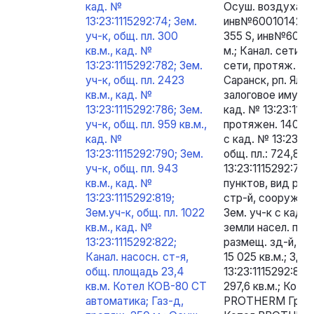
кад. №
Осуш. воздуха T
13:23:1115292:74; Зем.
инв№6001014242
уч-к, общ. пл. 300
355 S, инв№60010
кв.м., кад. №
м.; Канал. сети, 
13:23:1115292:782; Зем.
сети, протяж. 12
уч-к, общ. пл. 2423
Саранск, рп. Ялга
кв.м., кад. №
залоговое имуще
13:23:1115292:786; Зем.
кад. № 13:23:1115
уч-к, общ. пл. 959 кв.м.,
протяжен. 140 по
кад. №
с кад. № 13:23:11
13:23:1115292:790; Зем.
общ. пл.: 724,8 к
уч-к, общ. пл. 943
13:23:1115292:787
кв.м., кад. №
пунктов, вид раз
13:23:1115292:819;
стр-й, сооруж. пр
Зем.уч-к, общ. пл. 1022
Зем. уч-к с кад. 
кв.м., кад. №
земли насел. пунк
13:23:1115292:822;
размещ. зд-й, стр
Канал. насосн. ст-я,
15 025 кв.м.; Зда
общ. площадь 23,4
13:23:1115292:830,
кв.м. Котел КОВ-80 СТ
297,6 кв.м.; Кот
автоматика; Газ-д,
PROTHERM Гризл