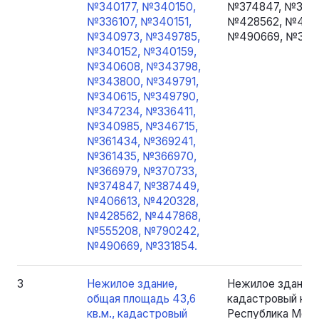
№340177, №340150,
№374847, №3874
№336107, №340151,
№428562, №4478
№340973, №349785,
№490669, №3318
№340152, №340159,
№340608, №343798,
№343800, №349791,
№340615, №349790,
№347234, №336411,
№340985, №346715,
№361434, №369241,
№361435, №366970,
№366979, №370733,
№374847, №387449,
№406613, №420328,
№428562, №447868,
№555208, №790242,
№490669, №331854.
3
Нежилое здание,
Нежилое здание, 
общая площадь 43,6
кадастровый номе
кв.м., кадастровый
Республика Мордо