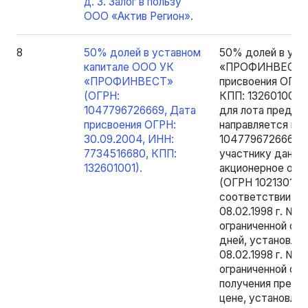
д. 3. Залог в пользу
ООО «Актив Регион».
8
50% долей в уставном
50% долей в уст
капитале ООО УК
«ПРОФИНВЕСТ» (
«ПРОФИНВЕСТ»
присвоения ОГРН
(ОГРН:
КПП: 132601001)
1047796726669, Дата
для лота предло
присвоения ОГРН:
направляется в
30.09.2004, ИНН:
1047796726669, 
7734516680, КПП:
участнику данно
132601001).
акционерное об
(ОГРН 102130106
соответствии с 
08.02.1998 г. № 
ограниченной от
дней, установле
08.02.1998 г. № 
ограниченной от
получения предл
цене, установлен