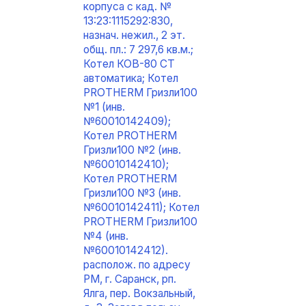
корпуса с кад. №
13:23:1115292:830,
назнач. нежил., 2 эт.
общ. пл.: 7 297,6 кв.м.;
Котел КОВ-80 СТ
автоматика; Котел
PROTHERM Гризли100
№1 (инв.
№60010142409);
Котел PROTHERM
Гризли100 №2 (инв.
№60010142410);
Котел PROTHERM
Гризли100 №3 (инв.
№60010142411); Котел
PROTHERM Гризли100
№4 (инв.
№60010142412).
располож. по адресу
РМ, г. Саранск, рп.
Ялга, пер. Вокзальный,