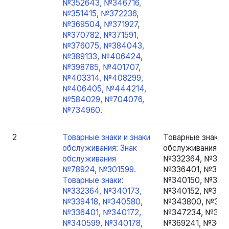
№352643, №346716,
№351415, №372236,
№369504, №371927,
№370782, №371591,
№376075, №384043,
№389133, №406424,
№398785, №401707,
№403314, №408299,
№406405, №444214,
№584029, №704076,
№734960.
2
Товарные знаки и знаки
Товарные знаки и
обслуживания: Знак
обслуживания №7
обслуживания
№332364, №3401
№78924, №301599.
№336401, №3401
Товарные знаки:
№340150, №3361
№332364, №340173,
№340152, №3401
№339418, №340580,
№343800, №3497
№336401, №340172,
№347234, №3364
№340599, №340178,
№369241, №3614