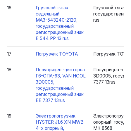
16
Грузовой тягач
Грузовой тягач 
седельный
государственный
МАЗ-543240-2120,
rus
государственный
регистрационный знак
Е 544 РР 13 rus
17
Погрузчик TOYOTA
Погрузчик TOYO
18
Полуприцеп -цистерна
Полуприцеп -цис
Г6-ОПА-93, VAN HOOL
3D0005, государ
3D0005,
7377 13rus
государственный
регистрационный знак
ЕЕ 7377 13rus
19
Электропогрузчик
Электропогрузчи
HYSTER J1.6 XN MWB
опорный, государ
4-х опорный,
МК 8568