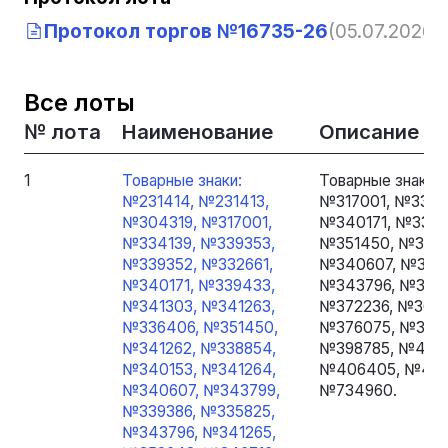
Протокол торгов №16735-26
(05.07.2026, 
Все лоты
№ лота
Наименование
Описание
1
Товарные знаки:
Товарные знаки:
№231414, №231413,
№317001, №3341
№304319, №317001,
№340171, №3394
№334139, №339353,
№351450, №3412
№339352, №332661,
№340607, №3437
№340171, №339433,
№343796, №3412
№341303, №341263,
№372236, №3695
№336406, №351450,
№376075, №3840
№341262, №338854,
№398785, №4017
№340153, №341264,
№406405, №444
№340607, №343799,
№734960.
№339386, №335825,
№343796, №341265,