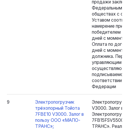
продажи заключа
Федеральным зак
обществах с огр
Уставом соотве
намерение приоб
победителем тор
дней с момента п
Оплата по догов
дней с момента е
должника. Пере
управляющим и п
осуществляются 
подписываемому
соответствии с 
Федерации
9
Электропогрузчик
Электропогрузчи
трёхопорный Тойота
V3000. Залог в
7FBE10 V3000. Залог в
Электропогрузчи
пользу ООО «МАПО-
7FB15FSV5500. З
ТРАНС»;
ТРАНС». Реализ