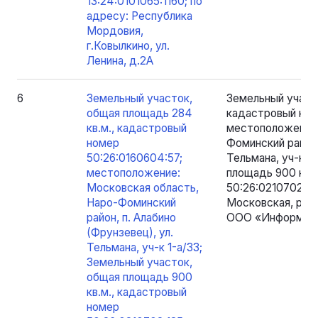
13:24:0101065:1160; по
адресу: Республика
Мордовия,
г.Ковылкино, ул.
Ленина, д.2А
6
Земельный участок,
Земельный участо
общая площадь 284
кадастровый ном
кв.м., кадастровый
местоположение:
номер
Фоминский район,
50:26:0160604:57;
Тельмана, уч-к 1
местоположение:
площадь 900 кв.
Московская область,
50:26:0210702:13
Наро-Фоминский
Московская, р-н 
район, п. Алабино
ООО «Информак
(Фрунзевец), ул.
Тельмана, уч-к 1-а/33;
Земельный участок,
общая площадь 900
кв.м., кадастровый
номер