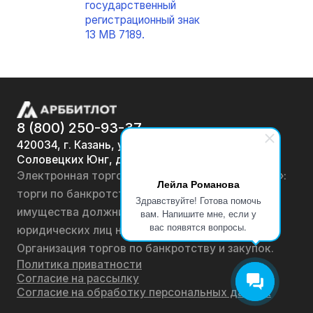
государственный
регистрационный знак
13 МВ 7189.
8 (800) 250-93-37
420034, г. Казань, ул.
Соловецких Юнг, д. 7
Электронная торговая площадка «АРББИТЛОТ»:
Лейла Романова
торги по банкротству, лоты по продаже
Здравствуйте! Готова помочь
имущества должников физических лиц и
вам. Напишите мне, если у
вас появятся вопросы.
юридических лиц на онлайн-аукционах.
Организация торгов по банкротству и закупок.
Политика приватности
Согласие на рассылку
Согласие на обработку персональных данных