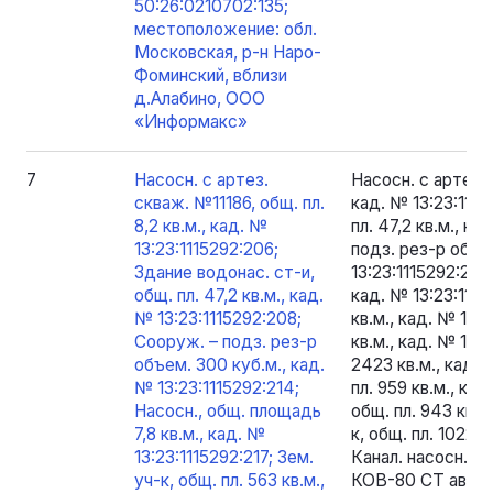
50:26:0210702:135;
местоположение: обл.
Московская, р-н Наро-
Фоминский, вблизи
д.Алабино, ООО
«Информакс»
7
Насосн. с артез.
Насосн. с артез. 
скваж. №11186, общ. пл.
кад. № 13:23:1115
8,2 кв.м., кад. №
пл. 47,2 кв.м., к
13:23:1115292:206;
подз. рез-р объе
Здание водонас. ст-и,
13:23:1115292:214
общ. пл. 47,2 кв.м., кад.
кад. № 13:23:1115
№ 13:23:1115292:208;
кв.м., кад. № 13:2
Сооруж. – подз. рез-р
кв.м., кад. № 13:2
объем. 300 куб.м., кад.
2423 кв.м., кад. 
№ 13:23:1115292:214;
пл. 959 кв.м., кад
Насосн., общ. площадь
общ. пл. 943 кв.м
7,8 кв.м., кад. №
к, общ. пл. 1022 к
13:23:1115292:217; Зем.
Канал. насосн. с
уч-к, общ. пл. 563 кв.м.,
КОВ-80 СТ автома