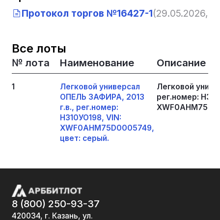
Протокол торгов №16427-1
(29.05.2026, 13
Все лоты
№ лота
Наименование
Описание
1
Легковой универсал
Легковой униве
ОПЕЛЬ ЗАФИРА, 2013
рег.номер: Н310
г.в., рег.номер:
XWF0AHM75D000
Н310УО198, VIN:
XWF0AHM75D0005749,
цвет: серый.
8 (800) 250-93-37
420034, г. Казань, ул.