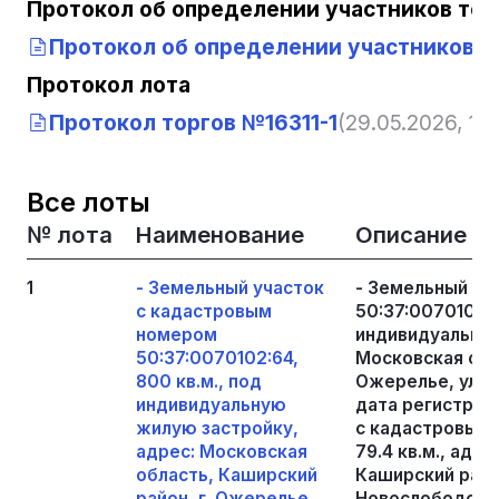
Протокол об определении участников тор
Протокол об определении участников то
Протокол лота
Протокол торгов №16311-1
(29.05.2026, 13:
Все лоты
№ лота
Наименование
Описание
1
- Земельный участок
- Земельный уч
с кадастровым
50:37:0070102:6
номером
индивидуальную
50:37:0070102:64,
Московская обла
800 кв.м., под
Ожерелье, ул. 
индивидуальную
дата регистраци
жилую застройку,
с кадастровым 
адрес: Московская
79.4 кв.м., адр
область, Каширский
Каширский район
район, г. Ожерелье,
Новослободская,