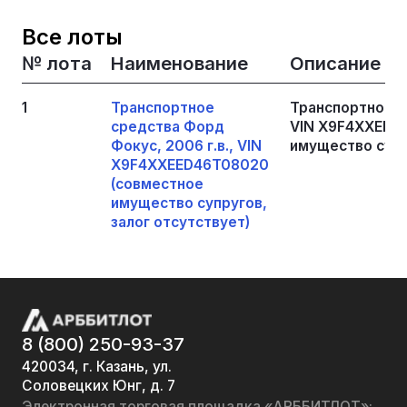
Все лоты
№ лота
Наименование
Описание
1
Транспортное
Транспортное с
средства Форд
VIN X9F4XXEED
Фокус, 2006 г.в., VIN
имущество супр
X9F4XXEED46T08020
(совместное
имущество супругов,
залог отсутствует)
8 (800) 250-93-37
420034, г. Казань, ул.
Соловецких Юнг, д. 7
Электронная торговая площадка «АРББИТЛОТ»: