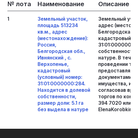
№ лота
Наименование
Описание
1
Земельный участок,
Земельный учас
площадь 513234
адрес (местона
кв.м., адрес
Белгородская об
(местонахождение):
кадастровый (у
Россия,
31:01:0000000:
Белгородская обл.,
собственности, 
Ивнянский , с.
натуре. В течен
Верхопенье,
проведении тор
кадастровый
предоставляетс
(условный) номер:
документами вы
31:01:0000000:284.
имущества, им
Находится в долевой
согласовав вре
собственности,
торгов по конт
размер доли: 5.1 га
394 7020 или эл
без выдела в натуре
ElenaKorobkina.