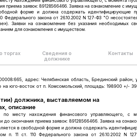
месту нахождения финансового управляющего, с момента пуб
я приема заявок: 89128566466. Заявка на ознакомление с иму
вободной форме и должна содержать идентифицирующие п
110 Федерального закона от 26.10.2002 N 127-ФЗ "О несостояте
ве»). Заявки на ознакомление без указания необходимых св
ованием для ознакомления с имуществом.
о торгах
Сведения о
Kонтакты
должнике
0008:665, адрес: Челябинская область, Брединский район, 
 на юго-восток от п. Комсомольский, площадь: 198900 +/- 39
тии) должника, выставляемом на
ах, описание
я по месту нахождения финансового управляющего, с м
 до окончания приема заявок: 89128566466. Заявка на ознак
вляется в свободной форме и должна содержать идентифиц
ом п. 11 ст. 110 Федерального закона от 26.10.2002 N 12