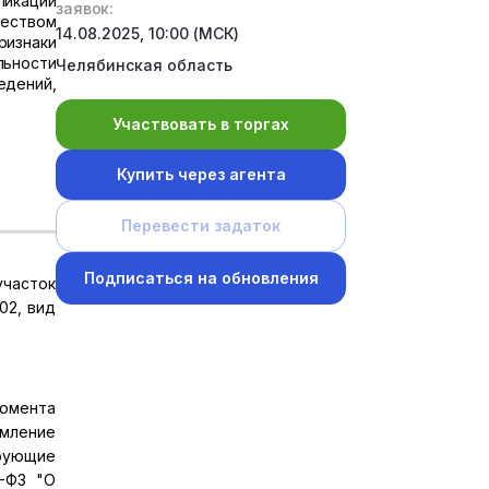
ликации
заявок:
ществом
14.08.2025, 10:00 (МСК)
ризнаки
льности
Челябинская область
едений,
Участвовать в торгах
Купить через агента
Перевести задаток
Подписаться на обновления
участок
02, вид
омента
омление
ирующие
7-ФЗ "О