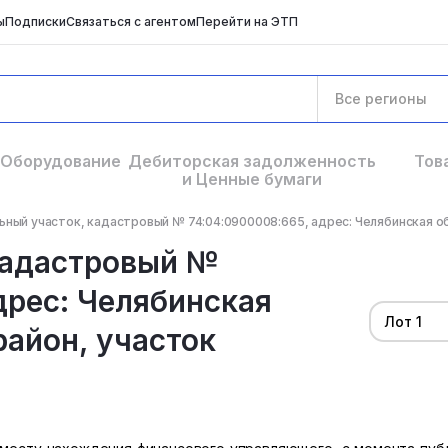
ы
Подписки
Связаться с агентом
Перейти на ЭТП
Все регионы
Оборудование
Дебиторская задолженность
Тов
и Ценные бумаги
ный участок, кадастровый № 74:04:0900008:665, адрес: Челябинская обл
кадастровый №
дрес: Челябинская
Лот 1
район, участок