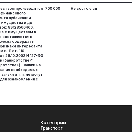
ществом производится
700 000
Не состоялся
 финансового
ента публикации
 имущества и до
вок: 89128566466.
ние с имуществом в
е составляется в
должна содержать
ризнаки интересанта
 п. 11 ст. 110
от 26.10.2002 N 127-ФЗ
и (банкротстве)"
кротстве»). Заявки на
азания необходимых
заявки и т.п. не могут
для ознакомления с
Категории
Транспорт