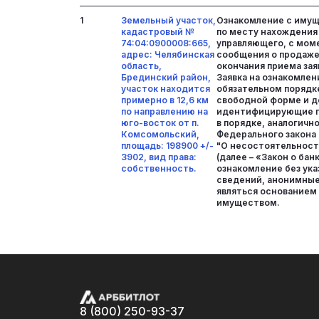
1
Земельный участок,
Ознакомление с иму
кадастровый №
по месту нахождения
74:04:0900008:665,
управляющего, с мом
адрес: Челябинская
сообщения о продаже
область,
окончания приема зая
Брединский район,
Заявка на ознакомле
участок находится
обязательном порядк
примерно в 12,6 км
свободной форме и 
по направлению на
идентифицирующие п
юго-восток от п.
в порядке, аналогичном
Комсомольский,
Федерального закона 
площадь: 198900 +/-
"О несостоятельност
3902, вид права:
(далее – «Закон о бан
собственность.
ознакомление без ук
сведений, анонимные 
являться основанием 
имуществом.
8 (800) 250-93-37