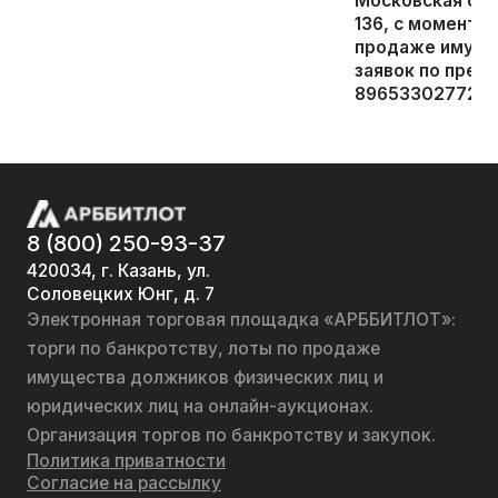
Московская обла
136, с момента
продаже имущес
заявок по пред
89653302772.
8 (800) 250-93-37
420034, г. Казань, ул.
Соловецких Юнг, д. 7
Электронная торговая площадка «АРББИТЛОТ»:
торги по банкротству, лоты по продаже
имущества должников физических лиц и
юридических лиц на онлайн-аукционах.
Организация торгов по банкротству и закупок.
Политика приватности
Согласие на рассылку