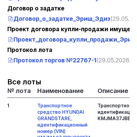
Договор о задатке
Договор_о_задатке_Эриш_Эдиз
(29.05.20
Проект договора купли-продажи имущест
Проект_договора_купли_продажи_Эриш
Протокол лота
Протокол торгов №22767-1
(29.05.2026, 13
Все лоты
№ лота
Наименование
Описание
1
Транспортное
Транспортное 
средство HYUNDAI
идентификацион
GRANDSTARE,
KMJMA37JBBU3
идентификационный
номер (VIN)