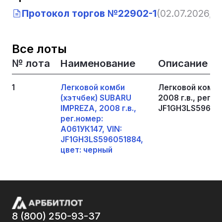
Протокол торгов №22902-1
(02.07.2026, 10
Все лоты
№ лота
Наименование
Описание
1
Легковой комби
Легковой комби
(хэтчбек) SUBARU
2008 г.в., рег.н
IMPREZA, 2008 г.в.,
JF1GH3LS596051
рег.номер:
А061УК147, VIN:
JF1GH3LS596051884,
цвет: черный
8 (800) 250-93-37