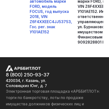
автомобиль марки
марки FORD, мо
FORD, модель
VIN Z6F4XXEEC4J
FOCUS, год выпуска
У101АЕ152. Иму
2018, VIN
ответственном 
Z6F4XXEEC4JJ53753,
управляющего, 
Гос. рег. знак
ул. Бурнаковска
У101АЕ152
имуществом нео
Финансовым упр
9092828801 Бу
8 (800) 250-93-37
420034, г. Казань, ул.
Соловецких Юнг, д. 7
Электронная торговая площадка «АРББИТЛОТ»:
торги по банкротству, лоты по продаже
имущества должников физических лиц и