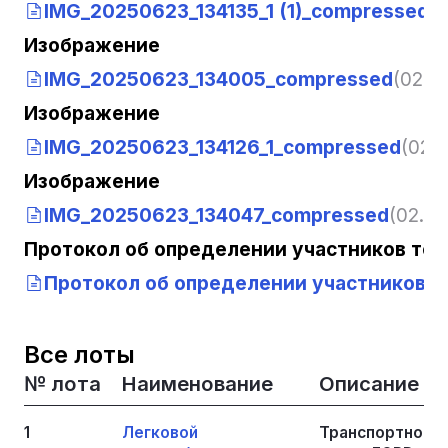
IMG_20250623_134135_1 (1)_compressed
(0
Изображение
IMG_20250623_134005_compressed
(02.07
Изображение
IMG_20250623_134126_1_compressed
(02.0
Изображение
IMG_20250623_134047_compressed
(02.07
Протокол об определении участников тор
Протокол об определении участников то
Все лоты
№ лота
Наименование
Описание
1
Легковой
Транспортное с