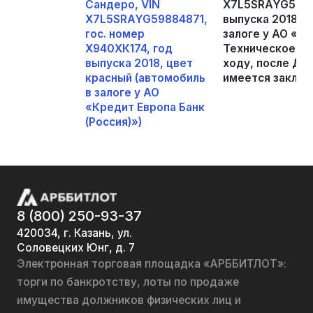
Сандеро, VIN
X7L5SRAYG59884
X7L5SRAYG59884871,
выпуска 2018, ц
гос. номер
залоге у АО «Кр
Х940ХК174, год
Техническое сос
выпуска 2018, цвет
ходу, после ДТ
красный (автомобиль
имеется заключ
в залоге у АО
«Кредит Европа Банк
(Россия)»)
8 (800) 250-93-37
420034, г. Казань, ул.
Соловецких Юнг, д. 7
Электронная торговая площадка «АРББИТЛОТ»:
торги по банкротству, лоты по продаже
имущества должников физических лиц и