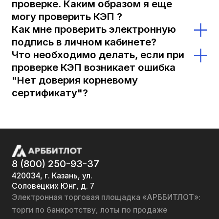
проверке. Каким образом я еще
могу проверить КЭП ?
Как мне проверить электронную
Вы можете проверить настройку ПК,
подпись в личном кабинете?
рабочего места, плагина и КЭП также по
Что необходимо делать, если при
Рекомендуем пройти проверку
адресу криптопровайдера КриптоПро
проверке КЭП возникает ошибка
электронной подписи в разделе
https://www.cryptopro.ru/sites/default/files
"Нет доверия корневому
«Руководства» – «Проверка электронной
, а также проверить подписание.
сертификату"?
подписи». Если проверка электронной
Необходимо установить корневой
подписи прошла успешно, используйте ее
сертификат в корневые центры
для работы на площадке.
сертификации. Сделать это можно
следующим образом: Найти Личный
сертификат: Пуск - Все приложения -
8 (800) 250-93-37
КРИПТО-ПРО - Сертификаты
420034, г. Казань, ул.
Соловецких Юнг, д. 7
пользователя – Личное - Сертификаты.
Электронная торговая площадка «АРББИТЛОТ»:
Затем переходим в сертификат, которым
торги по банкротству, лоты по продаже
собираемся пользоваться. Далее