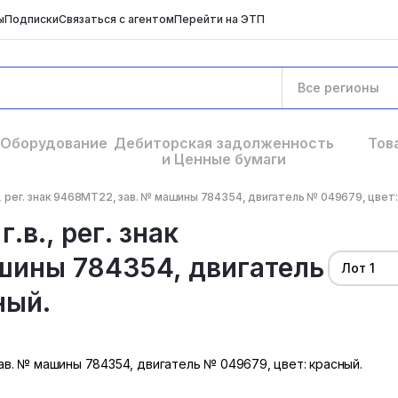
ы
Подписки
Связаться с агентом
Перейти на ЭТП
Все регионы
Оборудование
Дебиторская задолженность
Тов
и Ценные бумаги
, рег. знак 9468МТ22, зав. № машины 784354, двигатель № 049679, цвет: 
.в., рег. знак
шины 784354, двигатель
Лот 1
ный.
 зав. № машины 784354, двигатель № 049679, цвет: красный.