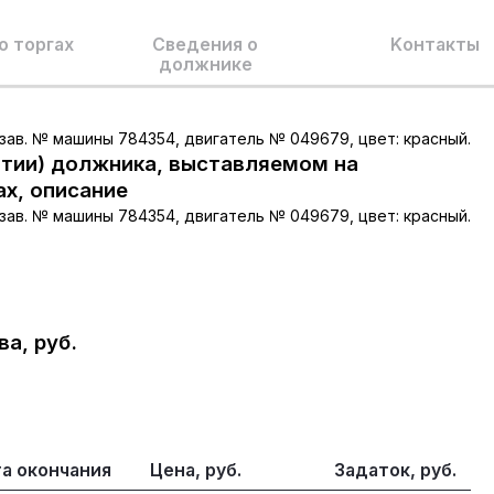
о торгах
Сведения о
Kонтакты
должнике
, зав. № машины 784354, двигатель № 049679, цвет: красный.
тии) должника, выставляемом на
ах, описание
, зав. № машины 784354, двигатель № 049679, цвет: красный.
а, руб.
а окончания
Цена, руб.
Задаток, руб.