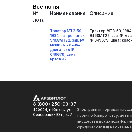
Все лоты
№
Наименование
Описание
лота
1
Трактор МТЗ-50,
Трактор МТЗ-50, 1984 г
1984 г.в., рег. знак
9468МТ22, зав. № ма
9468МТ22, зав. №
№ 049679, цвет: крас
машины 784354,
двигатель №
049679, цвет:
красный.
8 (800) 250-93-37
Электронная торговая площ
420034, г. Казань, ул.
Соловецких Юнг, д. 7
торги по банкротству, лоты
имущества должников физиче
юридических лиц на онлайн-а