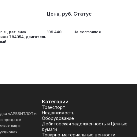
Цена, руб.
Статус
.в., рег. знак
109 440
Не состоялся
шины 784354, двигатель
ный.
Категории
Транспорт
Недвижимость
адка «АРББИТЛОТ»:
Оборудование
 по продаже
Дебиторская задолженность и Ценные
ских лиц и
бумаги
укционах.
Товарно-материальные ценности