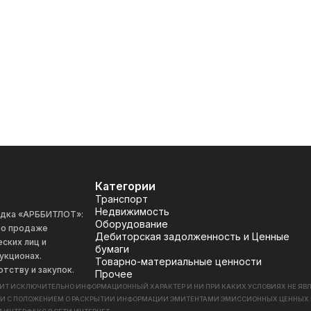
Категории
Транспорт
Недвижимость
адка «АРББИТЛОТ»:
Оборудование
 по продаже
Дебиторская задолженность и Ценные
ских лиц и
бумаги
укционах.
Товарно-материальные ценности
отству и закупок.
Прочее
СИТ ИСКЛЮЧИТЕЛЬНО ИНФОРМАЦИОННЫЙ ХАРАКТЕР И НИ ПРИ КАКИХ УСЛОВИЯХ НЕ Я
ИИ С ПОЛОЖЕНИЕМ О РАСКРЫТИИ ИНФОРМАЦИИ ЭМИТЕНТАМИ ЭМИССИОННЫХ ЦЕННЫХ БУМАГ