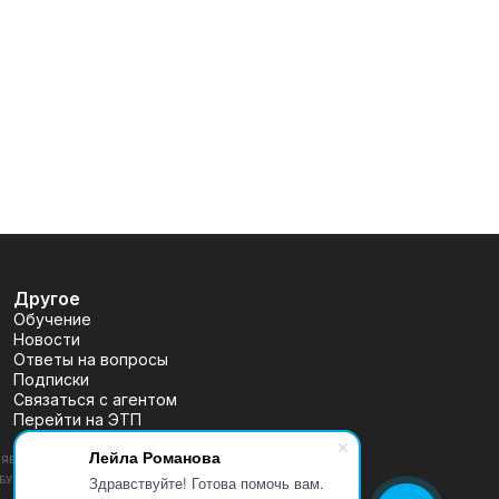
Другое
Обучение
Новости
Ответы на вопросы
Подписки
Связаться с агентом
Перейти на ЭТП
Лейла Романова
ВЛЯЕТСЯ ПУБЛИЧНОЙ ОФЕРТОЙ, ОПРЕДЕЛЯЕМОЙ ПОЛОЖЕНИЯМИ
Здравствуйте! Готова помочь вам.
 (УТВ. БАНКОМ РОССИИ 30.12.2014 N 454-П), РАЗМЕЩЕНА