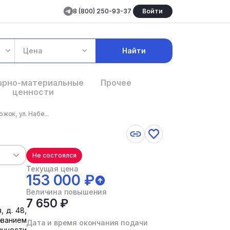
8 (800) 250-93-37
Войти
Цена
Найти
арно-материальные
Прочее
ценности
ок, ул. Набе...
Не состоялся
Текущая цена
153 000 ₽
Величина повышения
7 650 ₽
 д. 48,
ованием
Дата и время окончания подачи
енности