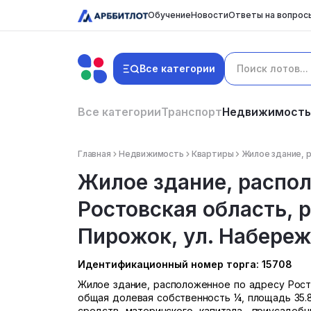
Обучение
Новости
Ответы на вопрос
Все категории
Все категории
Транспорт
Недвижимость
Главная
Недвижимость
Квартиры
Жилое здание, р
Жилое здание, распо
Ростовская область, р
Пирожок, ул. Набережн
Идентификационный номер торга: 15708
Жилое здание, расположенное по адресу Ростов
общая долевая собственность ¼, площадь 35.8
средств материнского капитала, приусадеб