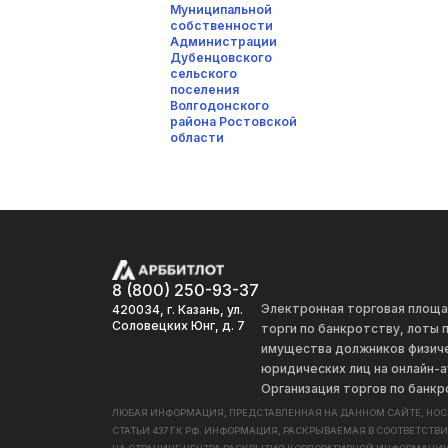
Муниципальной
собственности
Администрации
Дубенцовского
сельского
поселения
Волгодонского
района Ростовской
области
8 (800) 250-93-37
Электронная торговая площ
420034, г. Казань, ул.
Соловецких Юнг, д. 7
торги по банкротству, лоты
имущества должников физиче
юридических лиц на онлайн-а
Организация торгов по банкр
ЛЮБАЯ ИНФОРМАЦИЯ, ПРЕДСТАВЛЕННАЯ НА ДАННОМ САЙТЕ, НО
СТАТЬИ 437 ГК РФ. ИНФОРМАЦИЯ, РАСКРЫВАЕМАЯ В СООТВЕТСТВ