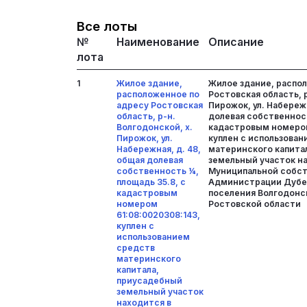
Все лоты
№
Наименование
Описание
лота
1
Жилое здание,
Жилое здание, распо
расположенное по
Ростовская область, р
адресу Ростовская
Пирожок, ул. Набережн
область, р-н.
долевая собственност
Волгодонской, х.
кадастровым номером
Пирожок, ул.
куплен с использова
Набережная, д. 48,
материнского капита
общая долевая
земельный участок н
собственность ¼,
Муниципальной собс
площадь 35.8, с
Администрации Дубе
кадастровым
поселения Волгодонс
номером
Ростовской области
61:08:0020308:143,
куплен с
использованием
средств
материнского
капитала,
приусадебный
земельный участок
находится в