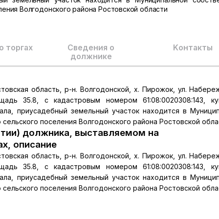
ения Волгодонского района Ростовской области
о торгах
Сведения о
Kонтакты
должнике
вская область, р-н. Волгодонской, х. Пирожок, ул. Набереж
адь 35.8, с кадастровым номером 61:08:0020308:143, к
ала, приусадебный земельный участок находится в Муници
сельского поселения Волгодонского района Ростовской обла
тии) должника, выставляемом на
ах, описание
вская область, р-н. Волгодонской, х. Пирожок, ул. Набереж
адь 35.8, с кадастровым номером 61:08:0020308:143, к
ала, приусадебный земельный участок находится в Муници
сельского поселения Волгодонского района Ростовской обла