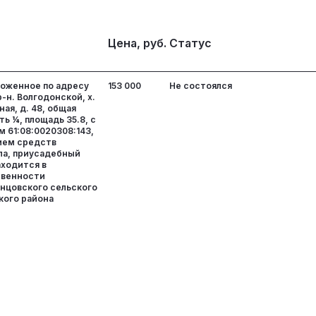
Цена, руб.
Статус
ложенное по адресу
153 000
Не состоялся
-н. Волгодонской, х.
ая, д. 48, общая
ь ¼, площадь 35.8, с
 61:08:0020308:143,
нием средств
ла, приусадебный
аходится в
твенности
нцовского сельского
кого района