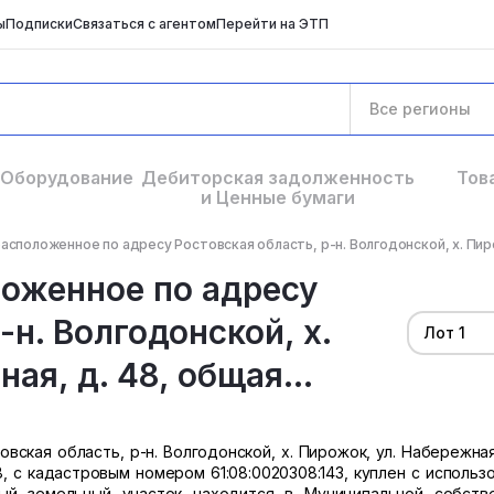
ы
Подписки
Связаться с агентом
Перейти на ЭТП
Все регионы
Оборудование
Дебиторская задолженность
Тов
и Ценные бумаги
асположенное по адресу Ростовская область, р-н. Волгодонской, х. Пирож
ложенное по адресу
-н. Волгодонской, х.
Лот 1
ая, д. 48, общая...
ская область, р-н. Волгодонской, х. Пирожок, ул. Набережная,
, с кадастровым номером 61:08:0020308:143, куплен с использ
ный земельный участок находится в Муниципальной собств