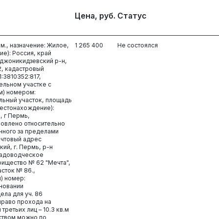
Цена, руб.
Статус
м., назначение: Жилое,
1 265 400
Не состоялся
е): Россия, край
рджоникидзевский р-н,
62, кадастровый
1:3810352:817,
ельном участке с
м) номером:
ельный участок, площадь
(местонахождение):
, г Пермь,
овлено относительно
нного за пределами
очтовый адрес
ий, г. Пермь, р-н
садоводческое
ищество № 62 "Мечта",
сток № 86.,
) номер:
сновании
ела для уч. 86
 право прохода на
ретьих лиц – 10.3 кв.м
ством можно по