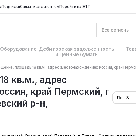
ы
Подписки
Связаться с агентом
Перейти на ЭТП
Все регионы
Оборудование
Дебиторская задолженность
Тов
и Ценные бумаги
щение, площадь 18 кв.м., адрес (местонахождение): Россия, край Пермск
8 кв.м., адрес
оссия, край Пермский, г
Лот 3
вский р-н,