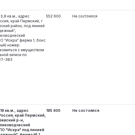
,8 кв.м., адрес
552 600
Не состоялся
ссия, край Пермский, г
ский район, под линией
дежный",
иководческий
О "Искра" ферма 1, бокс
ный) номер:
акомиться с имуществом
ьной записи по
27-383
8 кв.м., адрес
185 400
Не состоялся
Россия, край Пермский,
зевский р-н,
олиководческий
ПО "Искра" под линией
дежный", ферма № 1,