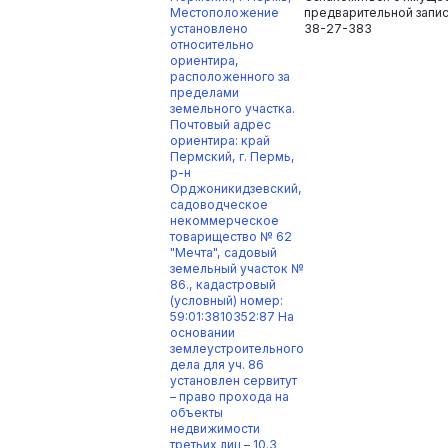
Местоположение
предварительной запис
установлено
38-27-383
относительно
ориентира,
расположенного за
пределами
земельного участка.
Почтовый адрес
ориентира: край
Пермский, г. Пермь,
р-н
Орджоникидзевский,
садоводческое
некоммерческое
товарищество № 62
"Мечта", садовый
земельный участок №
86., кадастровый
(условный) номер:
59:01:3810352:87 На
основании
землеустроительного
дела для уч. 86
установлен сервитут
– право прохода на
объекты
недвижимости
третьих лиц – 10.3