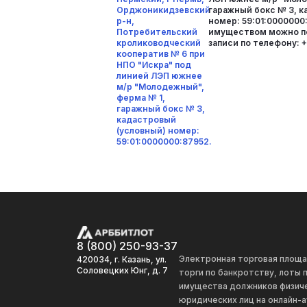
Орджоникидзевский
гаражный бокс № 3, к
р-н,
номер: 59:01:0000000
Потребительский
имуществом можно п
кролиководческий
записи по телефону: 
кооператив № 6 при
НПО "Искра" под
линией ЛЭП южнее
м/р "Молодежный",
ферма № 1,
гаражный бокс № 3,
кадастровый
(условный) номер:
59:01:0000000:87952.
8 (800) 250-93-37
Электронная торговая площ
420034, г. Казань, ул.
Соловецких Юнг, д. 7
торги по банкротству, лоты
имущества должников физиче
юридических лиц на онлайн-а