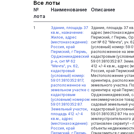
Все лоты
№
Наименование
Описание
лота
1
Здание, площадь 37
Здание, площадь 37 кв.
кв.м., назначение:
адрес (местонахождени
Жилое, адрес
Пермский, г Пермь, О
(местонахождение):
снт № 62 "Мечта", уч. 
Россия, край
(условный) номер: 59:0
Пермский, г Пермь,
расположенное на зем
Орджоникидзевский
кадастровым (условны
р-н, снт № 62
59:01:3810352:87. Зем
"Мечта", уч. 62,
412 +/-4 кв.м., адрес 
кадастровый
Россия, край Пермский
(условный) номер:
Местоположение устан
59:01:3810352:817,
ориентира, расположе
расположенное на
земельного участка. П
земельном участке с
ориентира: край Пермск
кадастровым
Орджоникидзевский, 
(условным) номером:
некоммерческое товар
59:01:3810352:87.
садовый земельный уча
Земельный участок,
кадастровый (условный
площадь 412 +/-4
59:01:3810352:87 На о
кв.м., адрес
землеустроительного д
(местонахождение):
установлен сервитут –
Россия, край
объекты недвижимости т
Пермский, г Пермь,
Ознакомиться с имуще