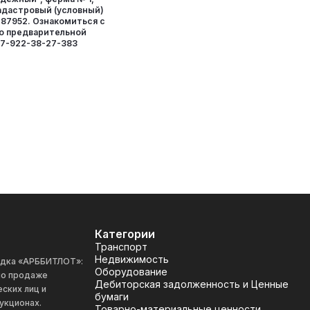
адастровый (условный)
:87952. Ознакомиться с
о предварительной
+7-922-38-27-383
Категории
Транспорт
Недвижимость
адка «АРББИТЛОТ»:
Оборудование
 по продаже
Дебиторская задолженность и Ценные
ских лиц и
бумаги
укционах.
Товарно-материальные ценности