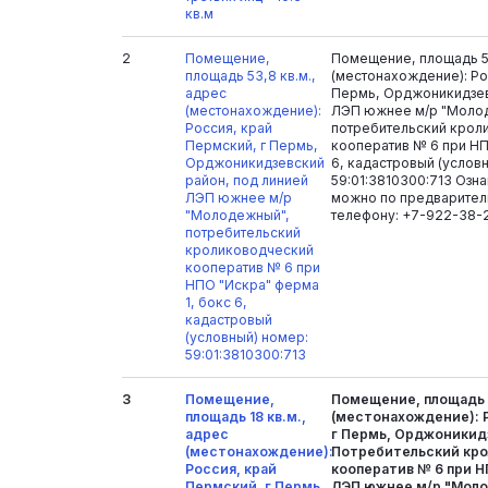
кв.м
2
Помещение,
Помещение, площадь 53
площадь 53,8 кв.м.,
(местонахождение): Ро
адрес
Пермь, Орджоникидзев
(местонахождение):
ЛЭП южнее м/р "Моло
Россия, край
потребительский крол
Пермский, г Пермь,
кооператив № 6 при НП
Орджоникидзевский
6, кадастровый (услов
район, под линией
59:01:3810300:713 Озн
ЛЭП южнее м/р
можно по предварител
"Молодежный",
телефону: +7-922-38-
потребительский
кролиководческий
кооператив № 6 при
НПО "Искра" ферма
1, бокс 6,
кадастровый
(условный) номер:
59:01:3810300:713
3
Помещение,
Помещение, площадь 1
площадь 18 кв.м.,
(местонахождение): 
адрес
г Пермь, Орджоникид
(местонахождение):
Потребительский кр
Россия, край
кооператив № 6 при Н
Пермский, г Пермь,
ЛЭП южнее м/р "Моло