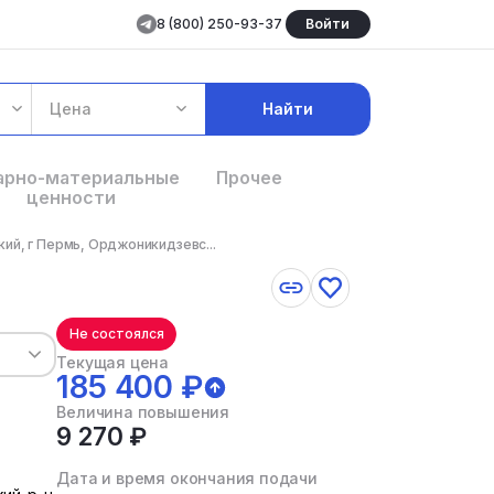
8 (800) 250-93-37
Войти
Цена
Найти
арно-материальные
Прочее
ценности
ий, г Пермь, Орджоникидзевс...
Не состоялся
Текущая цена
185 400 ₽
Величина повышения
9 270 ₽
Дата и время окончания подачи