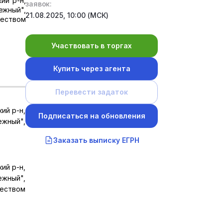
ий р-н,
заявок:
ежный",
21.08.2025, 10:00 (МСК)
ществом
Участвовать в торгах
Купить через агента
Перевести задаток
ий р-н,
Подписаться на обновления
ежный",
Заказать выписку ЕГРН
ий р-н,
ежный",
ществом