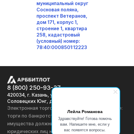
муниципальный округ
Сосновая поляна,
проспект Ветеранов,
дом 171, корпус 1,
строение 1, квартира
258, кадастровый
(условный) номер:
78:40:0008501:12223
8 (800) 250-93-37
420034, г. Казань, ул.
Соловецких Юнг, д. 7
Электронная торговая площадка «АРББИТЛОТ»:
Лейла Романова
торги по банкротству, лоты по продаже
Здравствуйте! Готова помочь
имущества должников физических лиц и
вам. Напишите мне, если у
вас появятся вопросы.
юридических лиц на онлайн-аукционах.