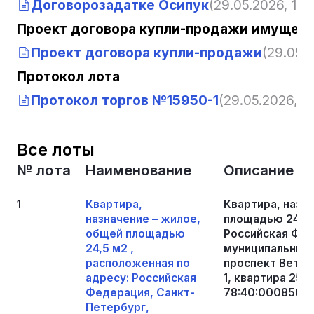
Договорозадатке Осипук
(29.05.2026, 13:
Проект договора купли-продажи имущест
Проект договора купли-продажи
(29.05.2
Протокол лота
Протокол торгов №15950-1
(29.05.2026, 13
Все лоты
№ лота
Наименование
Описание
1
Квартира,
Квартира, назн
назначение – жилое,
площадью 24,5 
общей площадью
Российская Фед
24,5 м2 ,
муниципальный 
расположенная по
проспект Ветера
адресу: Российская
1, квартира 258
Федерация, Санкт-
78:40:0008501:
Петербург,