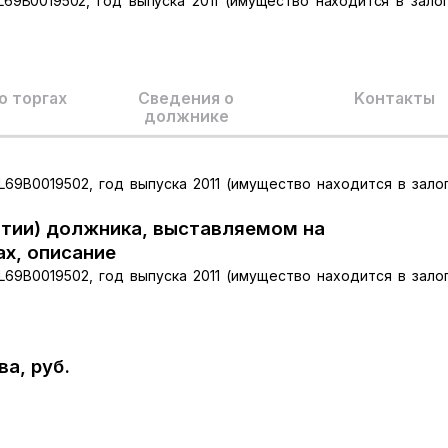
L69B0019502, год выпуска 2011 (имущество находится в зало
о торгах
Сведения о
Kонтакты
должнике
L69B0019502, год выпуска 2011 (имущество находится в зало
тии) должника, выставляемом на
ах, описание
L69B0019502, год выпуска 2011 (имущество находится в зало
а, руб.