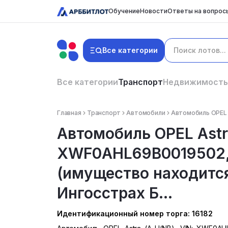
Обучение
Новости
Ответы на вопрос
Все категории
Все категории
Транспорт
Недвижимость
Главная
Транспорт
Автомобили
Автомобиль OPEL A
Автомобиль OPEL Astra
XWF0AHL69B0019502, 
(имущество находится
Ингосстрах Б...
Идентификационный номер торга: 16182