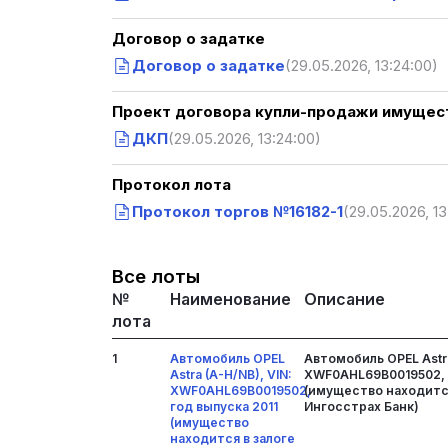
Договор о задатке
Договор о задатке
(29.05.2026, 13:24:00)
Проект договора купли-продажи имущест
ДКП
(29.05.2026, 13:24:00)
Протокол лота
Протокол торгов №16182-1
(29.05.2026, 13
Все лоты
№
Наименование
Описание
лота
1
Автомобиль OPEL
Автомобиль OPEL Astra
Astra (A-H/NB), VIN:
XWF0AHL69B0019502, 
XWF0AHL69B0019502,
(имущество находится
год выпуска 2011
Ингосстрах Банк)
(имущество
находится в залоге