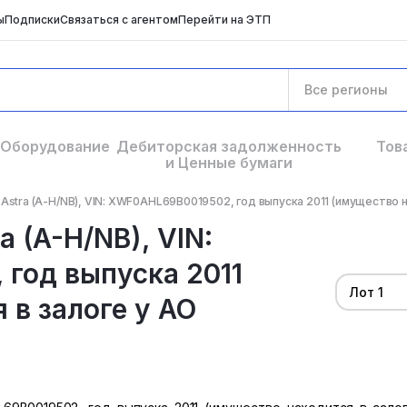
ы
Подписки
Связаться с агентом
Перейти на ЭТП
Все регионы
Оборудование
Дебиторская задолженность
Тов
и Ценные бумаги
stra (A-H/NB), VIN: XWF0AHL69B0019502, год выпуска 2011 (имущество на
 (A-H/NB), VIN:
год выпуска 2011
Лот 1
 в залоге у АО