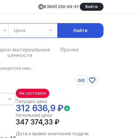
8 (800) 250-93-37
Войти
Цена
Найти
арно-материальные
Прочее
ценности
ходится в зало...
Не состоялся
Текущая цена
312 636,9 ₽
Начальная цена
347 374,33 ₽
Дата и время окончания подачи