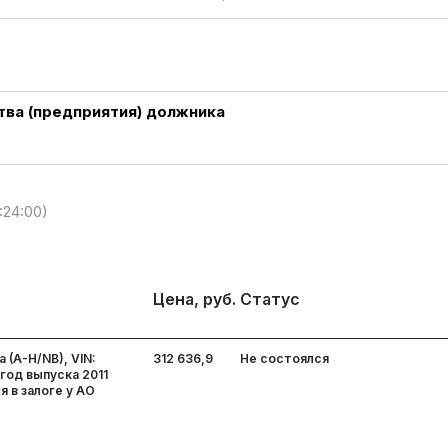
ва (предприятия) должника
:24:00)
Цена, руб.
Статус
 (A-H/NB), VIN:
312 636,9
Не состоялся
год выпуска 2011
 в залоге у АО