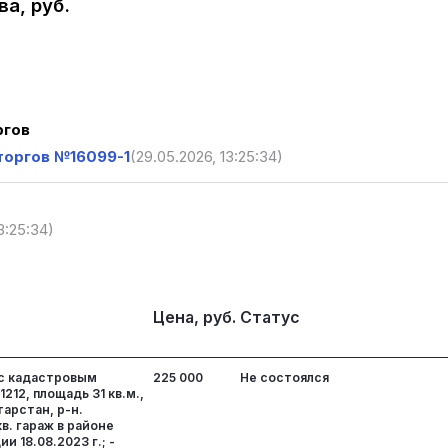
а, руб.
ргов
торгов №16099-1
(29.05.2026, 13:25:34)
3:25:34)
Цена, руб.
Статус
 с кадастровым
225 000
Не состоялся
1212, площадь 31 кв.м.,
тарстан, р-н.
кв. гараж в районе
и 18.08.2023 г.; -