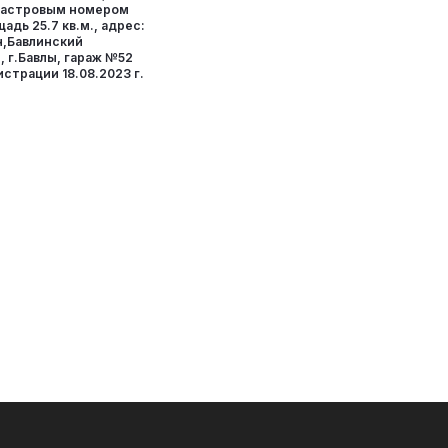
адастровым номером
щадь 25.7 кв.м., адрес:
н,Бавлинский
 г.Бавлы, гараж №52
истрации 18.08.2023 г.