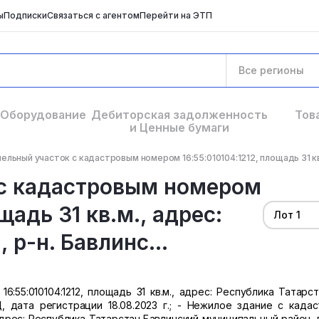
ы
Подписки
Связаться с агентом
Перейти на ЭТП
Все регионы
Оборудование
Дебиторская задолженность
Тов
и Ценные бумаги
мельный участок с кадастровым номером 16:55:010104:1212, площадь 31 кв.
 с кадастровым номером
щадь 31 кв.м., адрес:
Лот 1
 р-н. Бавлинс...
55:010104:1212, площадь 31 кв.м., адрес: Республика Татарста
Д, дата регистрации 18.08.2023 г.; - Нежилое здание с када
 адрес: Республика Татарстан,Бавлинский муниципальный район, 