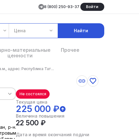
8 (800) 250-93-37
Войти
Цена
Найти
арно-материальные
Прочее
ценности
м., адрес: Республика Тат...
Не состоялся
Текущая цена
225 000 ₽
Величина повышения
22 500 ₽
н, р-н.
стровым
Дата и время окончания подачи
г.Бавлы,