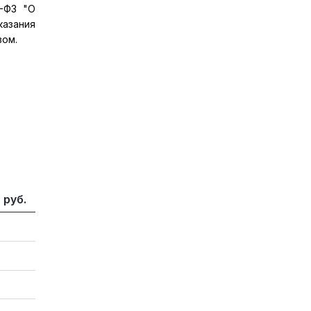
7-ФЗ "О
казания
вом.
 руб.