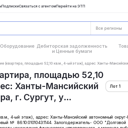
ы
Подписки
Связаться с агентом
Перейти на ЭТП
Все регионы
Оборудование
Дебиторская задолженность
Тов
и Ценные бумаги
 (квартира, площадью 52,10 кв.м., 4-ый этаж), адрес: Ханты-Мансийски
артира, площадью 52,10
дрес: Ханты-Мансийский
Лот 1
, г. Сургут, у...
.м., 4-ый этаж), адрес: Ханты-Мансийский автономный округ-Ю
тровый № 86:10:0101043:1144. Залогодержатель- ООО "Долговой 
месту нахождения финансового управляющего, с момента пуб