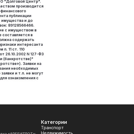
О "Долговой Центр".
ществом производится
 финансового
ента публикации
 имущества и до
вок: 89128566466.
ние с имуществом в
е составляется в
должна содержать
ризнаки интересанта
 п. 11 ст. 110
от 26.10.2002 N 127-ФЗ
и (банкротстве)"
кротстве»). Заявки на
азания необходимых
заявки и т.п. не могут
для ознакомления с
Категории
Транспорт
Недвижимость
адка «АРББИТЛОТ»: