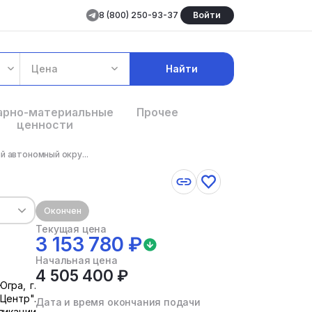
8 (800) 250-93-37
Войти
Цена
Найти
арно-материальные
Прочее
ценности
й автономный окру...
Окончен
Текущая цена
3 153 780 ₽
Начальная цена
4 505 400 ₽
гра, г.
Центр".
Дата и время окончания подачи
ликации