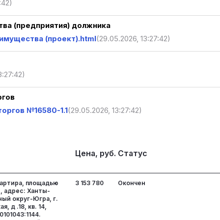
:42)
ва (предприятия) должника
мущества (проект).html
(29.05.2026, 13:27:42)
3:27:42)
ргов
оргов №16580-1.1
(29.05.2026, 13:27:42)
Цена, руб.
Статус
артира, площадью
3 153 780
Окончен
), адрес: Ханты-
ый округ-Югра, г.
, д .18, кв. 14,
0101043:1144.