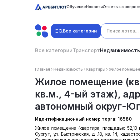
Обучение
Новости
Ответы на вопрос
Все категории
Все категории
Транспорт
Недвижимость
Главная
Недвижимость
Квартиры
Жилое помещение
Жилое помещение (кв
кв.м., 4-ый этаж), а
автономный округ-Югра
Идентификационный номер торга: 16580
Жилое помещение (квартира, площадью 52,10 кв
Сургут, ул. Быстринская, д .18, кв. 14, кадас
Ознакомление с имуществом производится по 