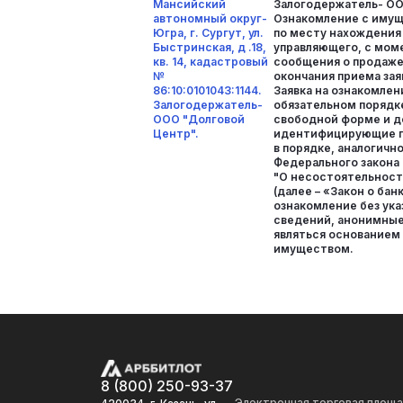
Мансийский
Залогодержатель- ОО
автономный округ-
Ознакомление с иму
Югра, г. Сургут, ул.
по месту нахождения
Быстринская, д .18,
управляющего, с мом
кв. 14, кадастровый
сообщения о продаже
№
окончания приема зая
86:10:0101043:1144.
Заявка на ознакомле
Залогодержатель-
обязательном порядк
ООО "Долговой
свободной форме и 
Центр".
идентифицирующие п
в порядке, аналогичном
Федерального закона 
"О несостоятельност
(далее – «Закон о бан
ознакомление без ук
сведений, анонимные 
являться основанием 
имуществом.
8 (800) 250-93-37
Электронная торговая площ