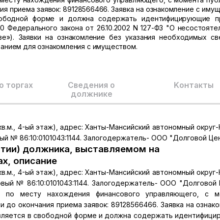
я приема заявок: 89128566466. Заявка на ознакомление с иму
вободной форме и должна содержать идентифицирующие п
110 Федерального закона от 26.10.2002 N 127-ФЗ "О несостояте
ве»). Заявки на ознакомление без указания необходимых св
ованием для ознакомления с имуществом.
о торгах
Сведения о
Kонтакты
должнике
.м., 4-ый этаж), адрес: Ханты-Мансийский автономный округ-Ю
ровый № 86:10:0101043:1144. Залогодержатель- ООО "Долговой Це
тии) должника, выставляемом на
ах, описание
.м., 4-ый этаж), адрес: Ханты-Мансийский автономный округ-Ю
тровый № 86:10:0101043:1144. Залогодержатель- ООО "Долговой 
я по месту нахождения финансового управляющего, с м
 до окончания приема заявок: 89128566466. Заявка на ознак
вляется в свободной форме и должна содержать идентифиц