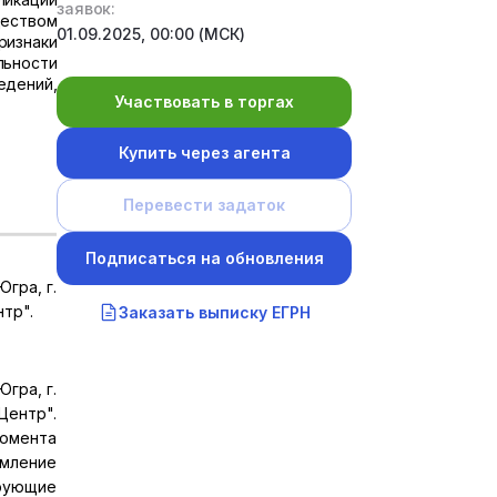
заявок:
ществом
01.09.2025, 00:00 (МСК)
ризнаки
льности
едений,
Участвовать в торгах
Купить через агента
Перевести задаток
Подписаться на обновления
гра, г.
нтр".
Заказать выписку ЕГРН
гра, г.
Центр".
омента
омление
ирующие