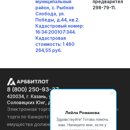
муниципальный
предварительно
район, с. Рыбная
298-79-11.
Слобода, ул.
Победы, д.44, кв.2.
Кадастровый номер:
16:34:200107:344.
Кадастровая
стоимость: 1 460
264,55 руб.
8 (800) 250-93-37
420034, г. Казань, ул.
Соловецких Юнг, д. 7
Электронная торговая площадка «АРББИТЛОТ»:
Лейла Романова
торги по банкротству, лоты по продаже
Здравствуйте! Готова помочь
имущества должников физических лиц и
вам. Напишите мне, если у