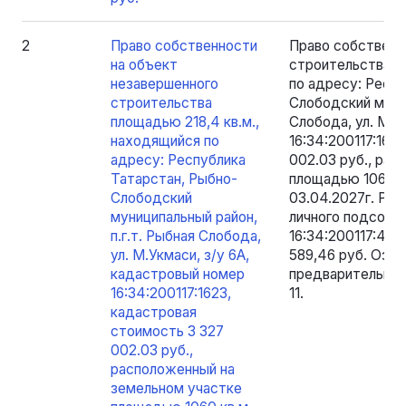
2
Право собственности
Право собственн
на объект
строительства п
незавершенного
по адресу: Респу
строительства
Слободский муниц
площадью 218,4 кв.м.,
Слобода, ул. М.У
находящийся по
16:34:200117:162
адресу: Республика
002.03 руб., ра
Татарстан, Рыбно-
площадью 1060 к
Слободский
03.04.2027г. Раз
муниципальный район,
личного подсобн
п.г.т. Рыбная Слобода,
16:34:200117:45
ул. М.Укмаси, з/у 6А,
589,46 руб. Озн
кадастровый номер
предварительной
16:34:200117:1623,
11.
кадастровая
стоимость 3 327
002.03 руб.,
расположенный на
земельном участке