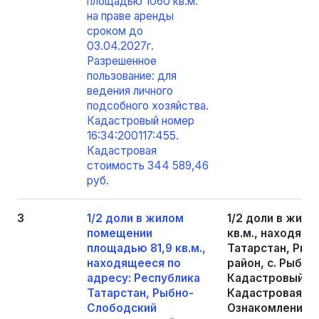
площадью 1060 кв.м.
на праве аренды
сроком до
03.04.2027г.
Разрешенное
пользование: для
ведения личного
подсобного хозяйства.
Кадастровый номер
16:34:200117:455.
Кадастровая
стоимость 344 589,46
руб.
3
1/2 доли в жилом
1/2 доли в жил
помещении
кв.м., находяще
площадью 81,9 кв.м.,
Татарстан, Рыб
находящееся по
район, с. Рыбная
адресу: Республика
Кадастровый но
Татарстан, Рыбно-
Кадастровая сто
Слободский
Ознакомление 