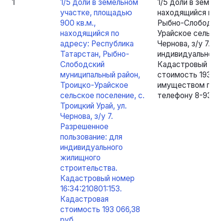
1
1/5 доли в земельном
1/5 доли в земел
участке, площадью
находящийся по 
900 кв.м.,
Рыбно-Слободски
находящийся по
Урайское сельско
адресу: Республика
Чернова, з/у 7. 
Татарстан, Рыбно-
индивидуального
Слободский
Кадастровый ном
муниципальный район,
стоимость 193 06
Троицко-Урайское
имуществом по п
сельское поселение, с.
телефону 8-937-2
Троицкий Урай, ул.
Чернова, з/у 7.
Разрешенное
пользование: для
индивидуального
жилищного
строительства.
Кадастровый номер
16:34:210801:153.
Кадастровая
стоимость 193 066,38
руб.