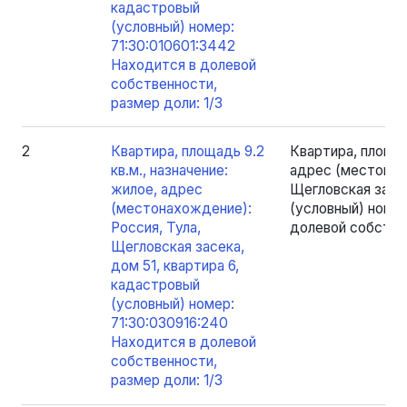
кадастровый
(условный) номер:
71:30:010601:3442
Находится в долевой
собственности,
размер доли: 1/3
2
Квартира, площадь 9.2
Квартира, площад
кв.м., назначение:
адрес (местонах
жилое, адрес
Щегловская засек
(местонахождение):
(условный) номер
Россия, Тула,
долевой собствен
Щегловская засека,
дом 51, квартира 6,
кадастровый
(условный) номер:
71:30:030916:240
Находится в долевой
собственности,
размер доли: 1/3