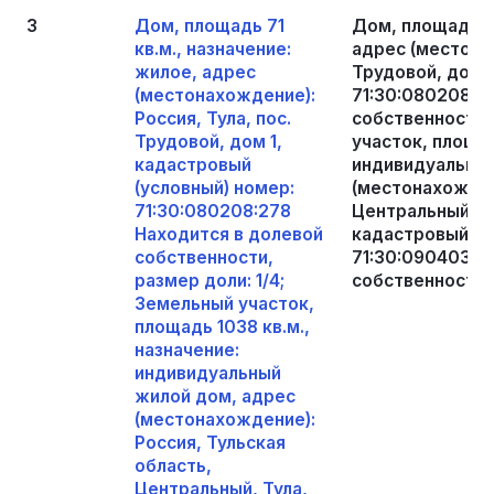
3
Дом, площадь 71
Дом, площадь 71
кв.м., назначение:
адрес (местонах
жилое, адрес
Трудовой, дом 1
(местонахождение):
71:30:080208:2
Россия, Тула, пос.
собственности, 
Трудовой, дом 1,
участок, площад
кадастровый
индивидуальный
(условный) номер:
(местонахожден
71:30:080208:278
Центральный, Ту
Находится в долевой
кадастровый (у
собственности,
71:30:090403:2
размер доли: 1/4;
собственности, 
Земельный участок,
площадь 1038 кв.м.,
назначение:
индивидуальный
жилой дом, адрес
(местонахождение):
Россия, Тульская
область,
Центральный, Тула,