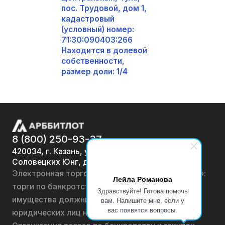
пос. Трудовой, дом 1,
кадастровый
(условный) номер:
71:30:090403:266
Находится в долевой
собственности,
размер доли: 1/4
8 (800) 250-93-37
420034, г. Казань, ул.
Соловецких Юнг, д. 7
Электронная торговая площадка «АРББИТЛОТ»:
Лейла Романова
торги по банкротству, лоты по продаже
Здравствуйте! Готова помочь
имущества должников физических лиц и
вам. Напишите мне, если у
вас появятся вопросы.
юридических лиц на онлайн-аукционах.