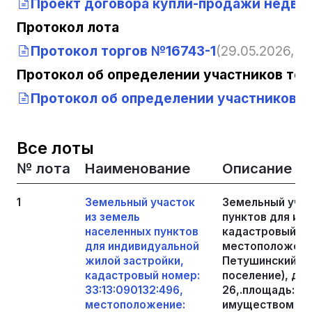
Проект договора купли-продажи недви
Протокол лота
Протокол торгов №16743-1
(29.05.2026, 13
Протокол об определении участников тор
Протокол об определении участников то
Все лоты
№ лота
Наименование
Описание
1
Земельный участок
Земельный учас
из земель
пунктов для ин
населенных пунктов
кадастровый но
для индивидуальной
местоположение
жилой застройки,
Петушинский, М
кадастровый номер:
поселение), д Ж
33:13:090132:496,
26,.площадь: 15
местоположение:
имуществом ос