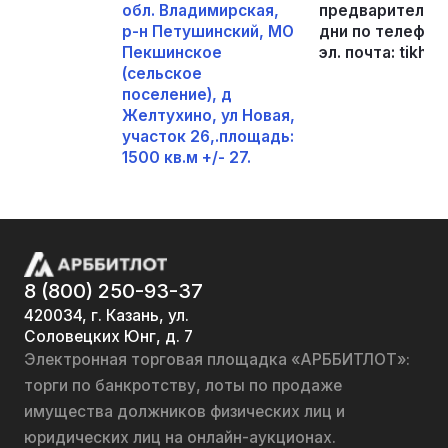
обл. Владимирская,
предварительно
р-н Петушинский, МО
дни по телефон
Пекшинское
эл. почта: tikho
(сельское
поселение), д
Желтухино, ул Новая,
участок 26,.площадь:
1500 кв.м +/- 27.
8 (800) 250-93-37
420034, г. Казань, ул.
Соловецких Юнг, д. 7
Электронная торговая площадка «АРББИТЛОТ»:
торги по банкротству, лоты по продаже
имущества должников физических лиц и
юридических лиц на онлайн-аукционах.