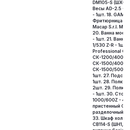
DM105-S (ШХ0,5 Д
Весы АD-2.5 - 1
- 1шт. 18. GAM ln
Фритюрница эл. 
Macap S.r.l. Мик
20. Ванна моеч
- 1шт. 21. Ванн
1/530 Z-R - 1шт
Professional Ch
СК-1200/400 - 1
СК-1500/400 - 
СК-1500/500 - 1
1шт. 27. Подста
1шт. 28. Полка 
2шт. 29. Полка
- 1шт. 30. Сто
1000/600Z - 4шт
пристенный СРП
разделочный пр
33. Шкаф холод
СВ114-S (ШН1,4)