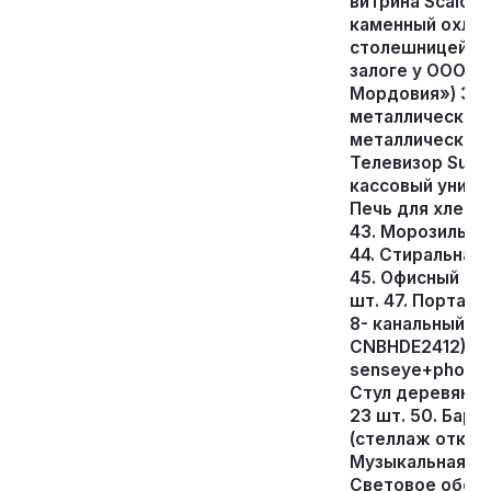
витрина Scaiola 
каменный охла
столешницей Bola
залоге у ООО «
Мордовия») 36. 
металлический -
металлический -
Телевизор Supra
кассовый универ
Печь для хлебоб
43. Морозильны
44. Стиральная
45. Офисный стол
шт. 47. Портат
8- канальный т
CNBHDE2412) - 1
senseye+photo м
Стул деревянны
23 шт. 50. Барна
(стеллаж открыт
Музыкальная кол
Световое обору