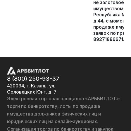
не залоговое и
имуществом про
Республика Морд
д.44, с момент
продаже имущес
заявок по пред
89271886671.
8 (800) 250-93-37
420034, г. Казань, ул.
Соловецких Юнг, д. 7
Электронная торговая площадка «АРББИТЛОТ»:
торги по банкротству, лоты по продаже
имущества должников физических лиц и
юридических лиц на онлайн-аукционах.
Организация торгов по банкротству и закупок.