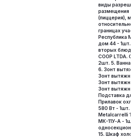
виды разрешенн
размещения об
(пиццерия), ме
относительно о
границах участ
Республика Морд
дом 44 - 1шт. 3
вторых блюд МЭ2
COOP LTDA. Сте
2шт. 5. Ванна-р
6. Зонт вытяжно
Зонт вытяжной п
Зонт вытяжной п
Зонт вытяжной ц
Подставка для ко
Прилавок охлаж
580 Вт - 1шт. 1
Metalcarrelli 14
МК-11У-А - 1шт. 
односекционная
15. Шкаф холод