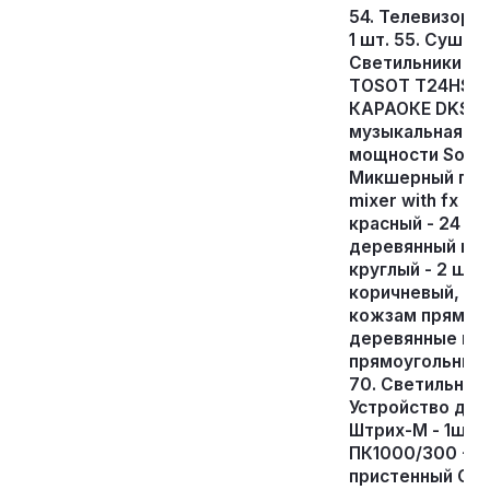
54. Телевизор
1 шт. 55. Сушилк
Светильники нас
ТОSOT T24HSN/I 
КАРАОКЕ DKS-90
музыкальная VOL
мощности Soundk
Микшерный пульт
mixer with fx - 
красный - 24 шт.
деревянный квад
круглый - 2 шт.
коричневый, кож
кожзам прямой 
деревянные ножк
прямоугольный 
70. Светильники
Устройство для
Штрих-М - 1шт. 
ПК1000/300 - 1
пристенный СРП 