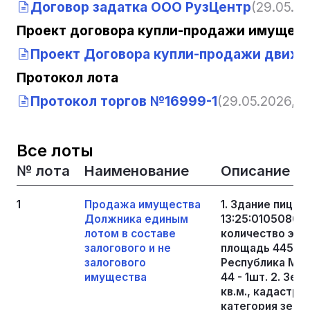
Договор задатка ООО РузЦентр
(29.05.20
Проект договора купли-продажи имущест
Проект Договора купли-продажи движ
Протокол лота
Протокол торгов №16999-1
(29.05.2026, 13
Все лоты
№ лота
Наименование
Описание
1
Продажа имущества
1. Здание пицц
Должника единым
13:25:0105080:3
лотом в составе
количество этаж
залогового и не
площадь 445,9 
залогового
Республика Морд
имущества
44 - 1шт. 2. Зе
кв.м., кадастро
категория земе