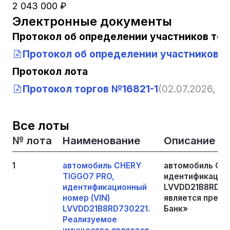
2 043 000 ₽
Электронные документы
Протокол об определении участников тор
Протокол об определении участников т
Протокол лота
Протокол торгов №16821-1
(02.07.2026, 10
Все лоты
№ лота
Наименование
Описание
1
автомобиль CHERY
автомобиль CH
TIGGO7 PRO,
идентификацион
идентификационный
LVVDD21B8RD73
номер (VIN)
является предм
LVVDD21B8RD730221.
Банк»
Реализуемое