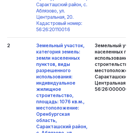
Саракташский район, с.
Аблязово, ул.
Центральная, 20.
Кадастровый номер:
56:26:2011001:6
2
Земельный участок,
Земельный учас
категория земель:
населенных пун
земли населенных
использования:
пунктов, виды
строительство, 
разрешенного
местоположение
использования:
Саракташский ра
индивидуальное
Центральная, 1
жилищное
56:26:0000000
строительство,
площадь: 1076 кв.м.,
местоположение:
Оренбургская
область,
Саракташский район,
с. Аблязово, ул.