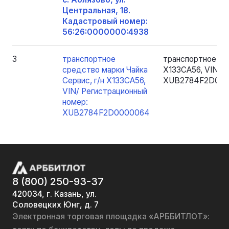
Центральная, 18.
Кадастровый номер:
56:26:0000000:4938
3
транспортное
транспортное сре
средство марки Чайка
Х133СА56, VIN/ 
Сервис, г/н Х133СА56,
XUB2784F2D00
VIN/ Регистрационный
номер:
XUB2784F2D0000064
8 (800) 250-93-37
420034, г. Казань, ул.
Соловецких Юнг, д. 7
Электронная торговая площадка «АРББИТЛОТ»: