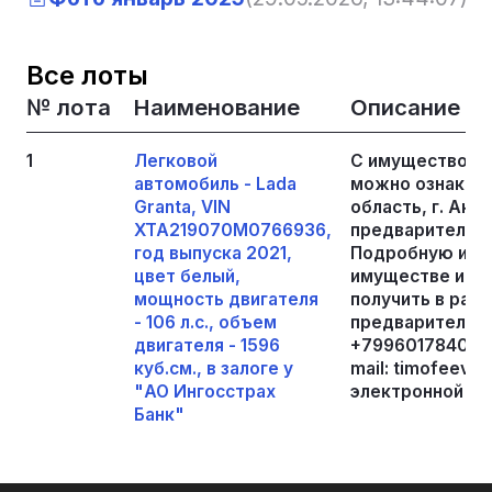
Все лоты
№ лота
Наименование
Описание
1
Легковой
С имуществом,
автомобиль - Lada
можно ознакоми
Granta, VIN
область, г. Акса
XTA219070M0766936,
предварительно
год выпуска 2021,
Подробную инф
цвет белый,
имуществе и по
мощность двигателя
получить в рабо
- 106 л.с., объем
предварительно
двигателя - 1596
+79960178409, 
куб.см., в залоге у
mail: timofeev.a
"АО Ингосстрах
электронной пл
Банк"