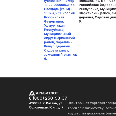
(условный) номер
Площадь (кв. м) - 1037 
18:22:000000:3166,
Российская Федераци
Площадь (кв. м) -
Республика, Муницип
1037 +/- 11, Россия,
Шарканский район, З
Российская
деревня, Садовая ули
Федерация,
6.
Удмуртская
Республика,
Муниципальный
округ Шарканский
район, Заречный
Вишур деревня,
Садовая улица,
земельный участок
6.
8 (800) 250-93-37
Электронная торговая площ
420034, г. Казань, ул.
Соловецких Юнг, д. 7
торги по банкротству, лоты
имущества должников физиче