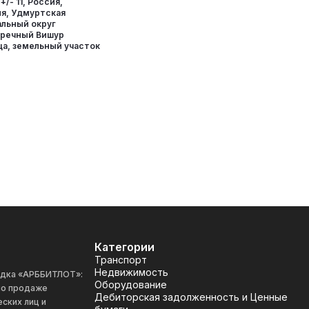
+/- 11, Россия,
я, Удмуртская
альный округ
аречный Вишур
ца, земельный участок
Категории
Транспорт
Недвижимость
адка «АРББИТЛОТ»:
Оборудование
 по продаже
Дебиторская задолженность и Ценные
ских лиц и