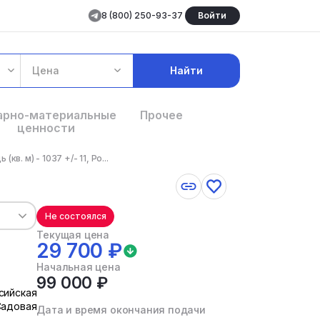
8 (800) 250-93-37
Войти
Цена
Найти
арно-материальные
Прочее
ценности
. м) - 1037 +/- 11, Ро...
Не состоялся
Текущая цена
29 700 ₽
Начальная цена
99 000 ₽
ссийская
Садовая
Дата и время окончания подачи