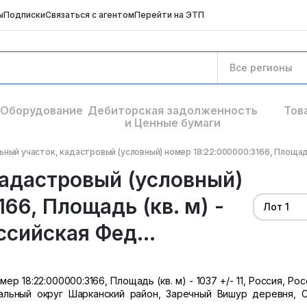
ы
Подписки
Связаться с агентом
Перейти на ЭТП
Все регионы
Оборудование
Дебиторская задолженность
Тов
и Ценные бумаги
ный участок, кадастровый (условный) номер 18:22:000000:3166, Площадь (кв
кадастровый (условный)
66, Площадь (кв. м) -
Лот 1
оссийская Фед...
р 18:22:000000:3166, Площадь (кв. м) - 1037 +/- 11, Россия, Ро
альный округ Шарканский район, Заречный Вишур деревня, 