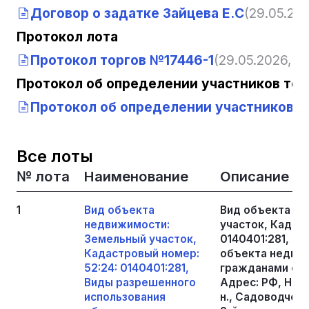
Договор о задатке Зайцева Е.С
(29.05.202
Протокол лота
Протокол торгов №17446-1
(29.05.2026, 13
Протокол об определении участников тор
Протокол об определении участников то
Все лоты
№ лота
Наименование
Описание
1
Вид объекта
Вид объекта н
недвижимости:
участок, Кадаст
Земельный участок,
0140401:281, В
Кадастровый номер:
объекта недвиж
52:24: 0140401:281,
гражданами сад
Виды разрешенного
Адрес: РФ, Ниж
использования
н., Садоводчес