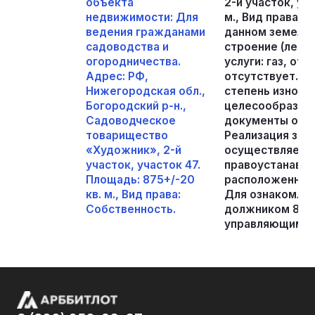
объекта
2-й участок, уч
недвижимости: Для
м., Вид права: 
ведения гражданами
данном земель
садоводства и
строение (летн
огородничества.
услуги: газ, от
Адрес: РФ,
отсутствует. Д
Нижегородская обл.,
степень износа
Богородский р-н.,
целесообразны
Садоводческое
документы отсу
товарищество
Реализация зем
«Художник», 2-й
осуществляетс
участок, участок 47.
правоустанавл
Площадь: 875+/-20
расположенный 
кв. м., Вид права:
Для ознакомлен
Собственность.
должником 890
управляющим 8